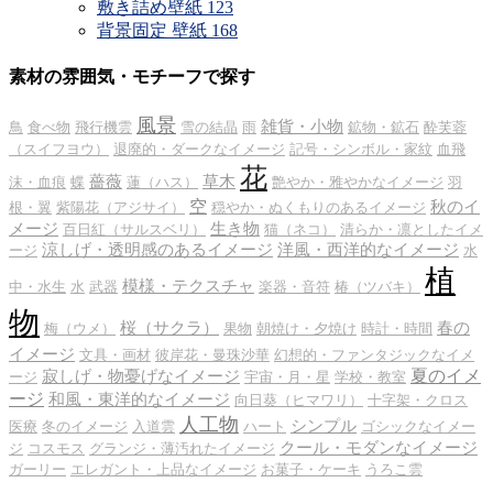
敷き詰め壁紙
123
背景固定 壁紙
168
素材の雰囲気・モチーフで探す
風景
雑貨・小物
鳥
食べ物
飛行機雲
雪の結晶
雨
鉱物・鉱石
酔芙蓉
（スイフヨウ）
退廃的・ダークなイメージ
記号・シンボル・家紋
血飛
花
薔薇
草木
沫・血痕
蝶
蓮（ハス）
艶やか・雅やかなイメージ
羽
空
秋のイ
根・翼
紫陽花（アジサイ）
穏やか・ぬくもりのあるイメージ
メージ
生き物
百日紅（サルスベリ）
猫（ネコ）
清らか・凛としたイメ
涼しげ・透明感のあるイメージ
洋風・西洋的なイメージ
ージ
水
植
模様・テクスチャ
中・水生
水
武器
楽器・音符
椿（ツバキ）
物
桜（サクラ）
春の
梅（ウメ）
果物
朝焼け・夕焼け
時計・時間
イメージ
文具・画材
彼岸花・曼珠沙華
幻想的・ファンタジックなイメ
夏のイメ
寂しげ・物憂げなイメージ
ージ
宇宙・月・星
学校・教室
ージ
和風・東洋的なイメージ
向日葵（ヒマワリ）
十字架・クロス
人工物
シンプル
医療
冬のイメージ
入道雲
ハート
ゴシックなイメー
クール・モダンなイメージ
ジ
コスモス
グランジ・薄汚れたイメージ
ガーリー
エレガント・上品なイメージ
お菓子・ケーキ
うろこ雲