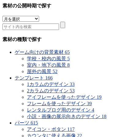
素材の公開時期で探す
素
材
の
公
素材の種類で探す
開
時
ゲーム向けの背景素材
65
期
学校・校内の風景
5
で
室内・地下の風景
8
探
屋外の風景
52
す
テンプレート
166
1カラムのデザイン
33
2カラムのデザイン
53
アイフレームを使ったデザイン
19
フレームを使ったデザイン
39
レンタルブログ用のデザイン
4
小説・画像の展示向きのデザイン
18
パーツ
615
アイコン・ボタン
117
カウンタに使える画像
22