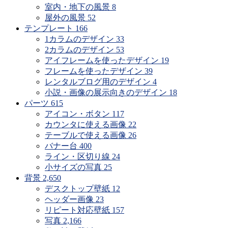
室内・地下の風景
8
屋外の風景
52
テンプレート
166
1カラムのデザイン
33
2カラムのデザイン
53
アイフレームを使ったデザイン
19
フレームを使ったデザイン
39
レンタルブログ用のデザイン
4
小説・画像の展示向きのデザイン
18
パーツ
615
アイコン・ボタン
117
カウンタに使える画像
22
テーブルで使える画像
26
バナー台
400
ライン・区切り線
24
小サイズの写真
25
背景
2,650
デスクトップ壁紙
12
ヘッダー画像
23
リピート対応壁紙
157
写真
2,166