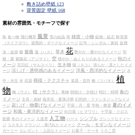
敷き詰め壁紙
123
背景固定 壁紙
168
素材の雰囲気・モチーフで探す
風景
雑貨・小物
鳥
食べ物
飛行機雲
雪の結晶
雨
鉱物・鉱石
酔芙蓉
（スイフヨウ）
退廃的・ダークなイメージ
記号・シンボル・家紋
血飛
花
薔薇
草木
沫・血痕
蝶
蓮（ハス）
艶やか・雅やかなイメージ
羽
空
秋のイ
根・翼
紫陽花（アジサイ）
穏やか・ぬくもりのあるイメージ
メージ
生き物
百日紅（サルスベリ）
猫（ネコ）
清らか・凛としたイメ
涼しげ・透明感のあるイメージ
洋風・西洋的なイメージ
ージ
水
植
模様・テクスチャ
中・水生
水
武器
楽器・音符
椿（ツバキ）
物
桜（サクラ）
春の
梅（ウメ）
果物
朝焼け・夕焼け
時計・時間
イメージ
文具・画材
彼岸花・曼珠沙華
幻想的・ファンタジックなイメ
夏のイメ
寂しげ・物憂げなイメージ
ージ
宇宙・月・星
学校・教室
ージ
和風・東洋的なイメージ
向日葵（ヒマワリ）
十字架・クロス
人工物
シンプル
医療
冬のイメージ
入道雲
ハート
ゴシックなイメー
クール・モダンなイメージ
ジ
コスモス
グランジ・薄汚れたイメージ
ガーリー
エレガント・上品なイメージ
お菓子・ケーキ
うろこ雲