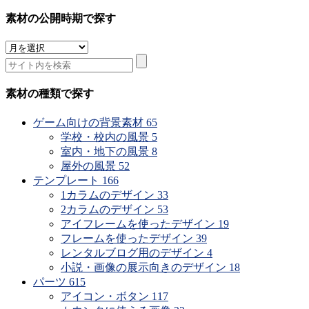
素材の公開時期で探す
素
材
の
公
素材の種類で探す
開
時
ゲーム向けの背景素材
65
期
学校・校内の風景
5
で
室内・地下の風景
8
探
屋外の風景
52
す
テンプレート
166
1カラムのデザイン
33
2カラムのデザイン
53
アイフレームを使ったデザイン
19
フレームを使ったデザイン
39
レンタルブログ用のデザイン
4
小説・画像の展示向きのデザイン
18
パーツ
615
アイコン・ボタン
117