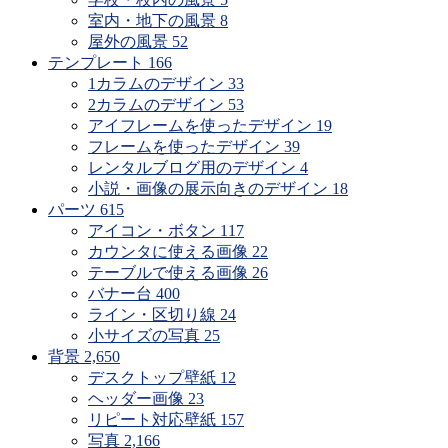
室内・地下の風景
8
屋外の風景
52
テンプレート
166
1カラムのデザイン
33
2カラムのデザイン
53
アイフレームを使ったデザイン
19
フレームを使ったデザイン
39
レンタルブログ用のデザイン
4
小説・画像の展示向きのデザイン
18
パーツ
615
アイコン・ボタン
117
カウンタに使える画像
22
テーブルで使える画像
26
バナー台
400
ライン・区切り線
24
小サイズの写真
25
背景
2,650
デスクトップ壁紙
12
ヘッダー画像
23
リピート対応壁紙
157
写真
2,166