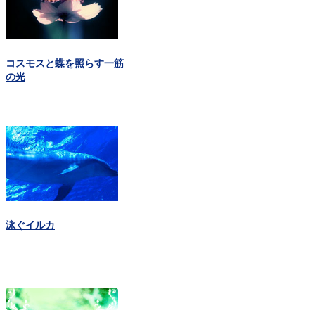
コスモスと蝶を照らす一筋
の光
泳ぐイルカ