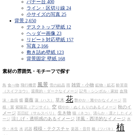
バナー台
400
ライン・区切り線
24
小サイズの写真
25
背景
2,650
デスクトップ壁紙
12
ヘッダー画像
23
リピート対応壁紙
157
写真
2,166
敷き詰め壁紙
123
背景固定 壁紙
168
素材の雰囲気・モチーフで探す
風景
雑貨・小物
鳥
食べ物
飛行機雲
雪の結晶
雨
鉱物・鉱石
酔芙蓉
（スイフヨウ）
退廃的・ダークなイメージ
記号・シンボル・家紋
血飛
花
薔薇
草木
沫・血痕
蝶
蓮（ハス）
艶やか・雅やかなイメージ
羽
空
秋のイ
根・翼
紫陽花（アジサイ）
穏やか・ぬくもりのあるイメージ
メージ
生き物
百日紅（サルスベリ）
猫（ネコ）
清らか・凛としたイメ
涼しげ・透明感のあるイメージ
洋風・西洋的なイメージ
ージ
水
植
模様・テクスチャ
中・水生
水
武器
楽器・音符
椿（ツバキ）