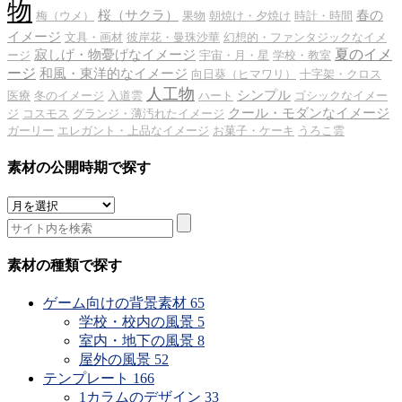
物
桜（サクラ）
春の
梅（ウメ）
果物
朝焼け・夕焼け
時計・時間
イメージ
文具・画材
彼岸花・曼珠沙華
幻想的・ファンタジックなイメ
夏のイメ
寂しげ・物憂げなイメージ
ージ
宇宙・月・星
学校・教室
ージ
和風・東洋的なイメージ
向日葵（ヒマワリ）
十字架・クロス
人工物
シンプル
医療
冬のイメージ
入道雲
ハート
ゴシックなイメー
クール・モダンなイメージ
ジ
コスモス
グランジ・薄汚れたイメージ
ガーリー
エレガント・上品なイメージ
お菓子・ケーキ
うろこ雲
素材の公開時期で探す
素
材
の
公
素材の種類で探す
開
時
ゲーム向けの背景素材
65
期
学校・校内の風景
5
で
室内・地下の風景
8
探
屋外の風景
52
す
テンプレート
166
1カラムのデザイン
33