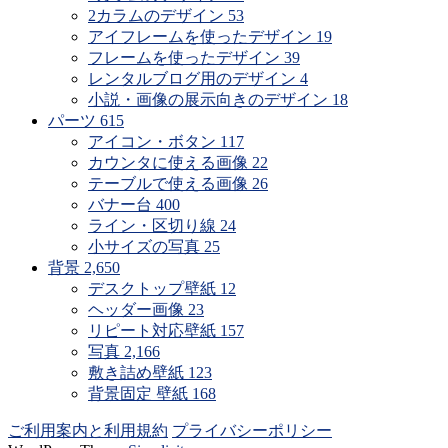
2カラムのデザイン
53
アイフレームを使ったデザイン
19
フレームを使ったデザイン
39
レンタルブログ用のデザイン
4
小説・画像の展示向きのデザイン
18
パーツ
615
アイコン・ボタン
117
カウンタに使える画像
22
テーブルで使える画像
26
バナー台
400
ライン・区切り線
24
小サイズの写真
25
背景
2,650
デスクトップ壁紙
12
ヘッダー画像
23
リピート対応壁紙
157
写真
2,166
敷き詰め壁紙
123
背景固定 壁紙
168
ご利用案内と利用規約
プライバシーポリシー