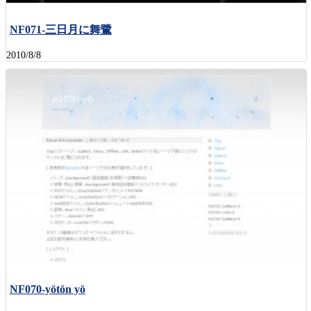
NF071-三日月に舞鷺
2010/8/8
NF070-yötön yö