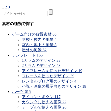
1
2
3
素材の種類で探す
ゲーム向けの背景素材
65
学校・校内の風景
5
室内・地下の風景
8
屋外の風景
52
テンプレート
166
1カラムのデザイン
33
2カラムのデザイン
53
アイフレームを使ったデザイン
19
フレームを使ったデザイン
39
レンタルブログ用のデザイン
4
小説・画像の展示向きのデザイン
18
パーツ
615
アイコン・ボタン
117
カウンタに使える画像
22
テーブルで使える画像
26