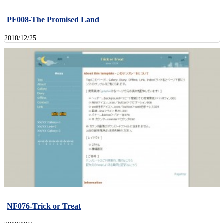
PF008-The Promised Land
2010/12/25
NF076-Trick or Treat