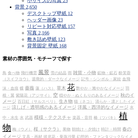
小サイズの写真
25
背景
2,650
デスクトップ壁紙
12
ヘッダー画像
23
リピート対応壁紙
157
写真
2,166
敷き詰め壁紙
123
背景固定 壁紙
168
素材の雰囲気・モチーフで探す
風景
雑貨・小物
鳥
食べ物
飛行機雲
雪の結晶
雨
鉱物・鉱石
酔芙蓉
（スイフヨウ）
退廃的・ダークなイメージ
記号・シンボル・家紋
血飛
花
薔薇
草木
沫・血痕
蝶
蓮（ハス）
艶やか・雅やかなイメージ
羽
空
秋のイ
根・翼
紫陽花（アジサイ）
穏やか・ぬくもりのあるイメージ
メージ
生き物
百日紅（サルスベリ）
猫（ネコ）
清らか・凛としたイメ
涼しげ・透明感のあるイメージ
洋風・西洋的なイメージ
ージ
水
植
模様・テクスチャ
中・水生
水
武器
楽器・音符
椿（ツバキ）
物
桜（サクラ）
春の
梅（ウメ）
果物
朝焼け・夕焼け
時計・時間
イメージ
文具・画材
彼岸花・曼珠沙華
幻想的・ファンタジックなイメ