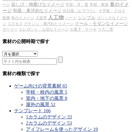
夏のイメ
寂しげ・物憂げなイメージ
ージ
宇宙・月・星
学校・教室
ージ
和風・東洋的なイメージ
向日葵（ヒマワリ）
十字架・クロス
人工物
シンプル
医療
冬のイメージ
入道雲
ハート
ゴシックなイメー
クール・モダンなイメージ
ジ
コスモス
グランジ・薄汚れたイメージ
ガーリー
エレガント・上品なイメージ
お菓子・ケーキ
うろこ雲
素材の公開時期で探す
素
材
の
公
素材の種類で探す
開
時
ゲーム向けの背景素材
65
期
学校・校内の風景
5
で
室内・地下の風景
8
探
屋外の風景
52
す
テンプレート
166
1カラムのデザイン
33
2カラムのデザイン
53
アイフレームを使ったデザイン
19