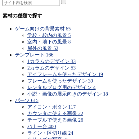
素材の種類で探す
ゲーム向けの背景素材
65
学校・校内の風景
5
室内・地下の風景
8
屋外の風景
52
テンプレート
166
1カラムのデザイン
33
2カラムのデザイン
53
アイフレームを使ったデザイン
19
フレームを使ったデザイン
39
レンタルブログ用のデザイン
4
小説・画像の展示向きのデザイン
18
パーツ
615
アイコン・ボタン
117
カウンタに使える画像
22
テーブルで使える画像
26
バナー台
400
ライン・区切り線
24