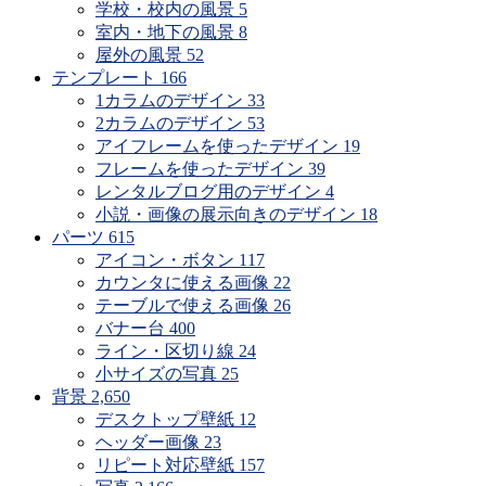
期
学校・校内の風景
5
で
室内・地下の風景
8
探
屋外の風景
52
す
テンプレート
166
1カラムのデザイン
33
2カラムのデザイン
53
アイフレームを使ったデザイン
19
フレームを使ったデザイン
39
レンタルブログ用のデザイン
4
小説・画像の展示向きのデザイン
18
パーツ
615
アイコン・ボタン
117
カウンタに使える画像
22
テーブルで使える画像
26
バナー台
400
ライン・区切り線
24
小サイズの写真
25
背景
2,650
デスクトップ壁紙
12
ヘッダー画像
23
リピート対応壁紙
157