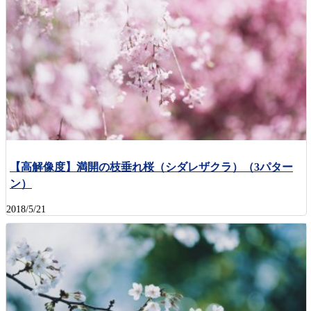
【高解像度】満開の枝垂れ桜（シダレザクラ）（3パター
ン）
2018/5/21