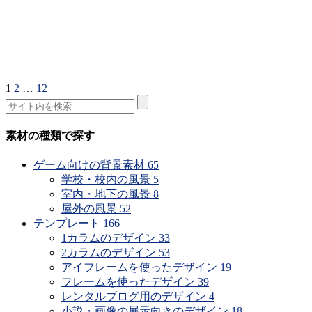
1
2
…
12
素材の種類で探す
ゲーム向けの背景素材
65
学校・校内の風景
5
室内・地下の風景
8
屋外の風景
52
テンプレート
166
1カラムのデザイン
33
2カラムのデザイン
53
アイフレームを使ったデザイン
19
フレームを使ったデザイン
39
レンタルブログ用のデザイン
4
小説・画像の展示向きのデザイン
18