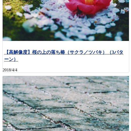
【高解像度】桜の上の落ち椿（サクラ／ツバキ）（3パタ
ーン）
2018/4/4