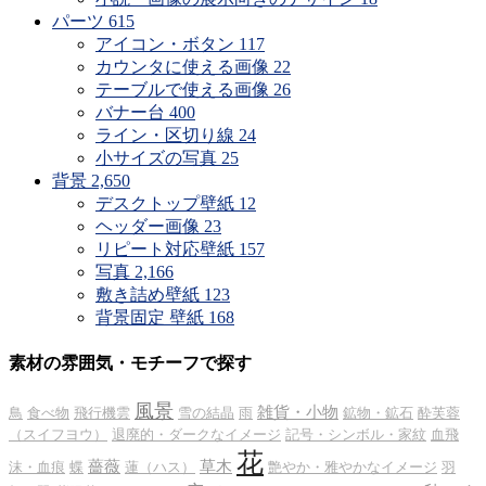
パーツ
615
アイコン・ボタン
117
カウンタに使える画像
22
テーブルで使える画像
26
バナー台
400
ライン・区切り線
24
小サイズの写真
25
背景
2,650
デスクトップ壁紙
12
ヘッダー画像
23
リピート対応壁紙
157
写真
2,166
敷き詰め壁紙
123
背景固定 壁紙
168
素材の雰囲気・モチーフで探す
風景
雑貨・小物
鳥
食べ物
飛行機雲
雪の結晶
雨
鉱物・鉱石
酔芙蓉
（スイフヨウ）
退廃的・ダークなイメージ
記号・シンボル・家紋
血飛
花
薔薇
草木
沫・血痕
蝶
蓮（ハス）
艶やか・雅やかなイメージ
羽