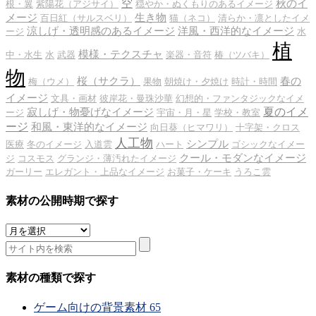
空
秋のイ
根・翼
紫陽花（アジサイ）
穏やか・ぬくもりのあるイメージ
メージ
生き物
百日紅（サルスベリ）
猫（ネコ）
清らか・凛としたイメ
涼しげ・透明感のあるイメージ
洋風・西洋的なイメージ
ージ
水
植
模様・テクスチャ
中・水生
水
武器
楽器・音符
椿（ツバキ）
物
桜（サクラ）
春の
梅（ウメ）
果物
朝焼け・夕焼け
時計・時間
イメージ
文具・画材
彼岸花・曼珠沙華
幻想的・ファンタジックなイメ
夏のイメ
寂しげ・物憂げなイメージ
ージ
宇宙・月・星
学校・教室
ージ
和風・東洋的なイメージ
向日葵（ヒマワリ）
十字架・クロス
人工物
シンプル
医療
冬のイメージ
入道雲
ハート
ゴシックなイメー
クール・モダンなイメージ
ジ
コスモス
グランジ・薄汚れたイメージ
ガーリー
エレガント・上品なイメージ
お菓子・ケーキ
うろこ雲
素材の公開時期で探す
素
材
の
公
素材の種類で探す
開
時
ゲーム向けの背景素材
65