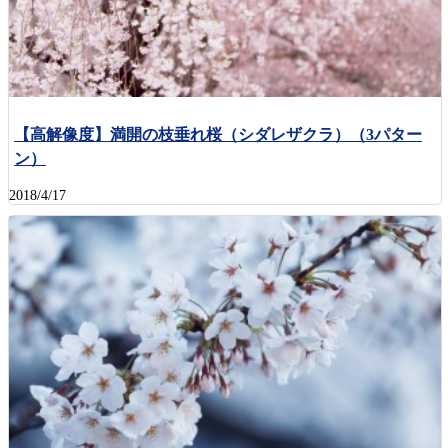
【高解像度】満開の枝垂れ桜（シダレザクラ）（3パター
ン）
2018/4/17