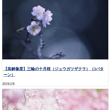
【高解像度】三輪の十月桜（ジュウガツザクラ）（3パタ
ーン）
2019/2/8