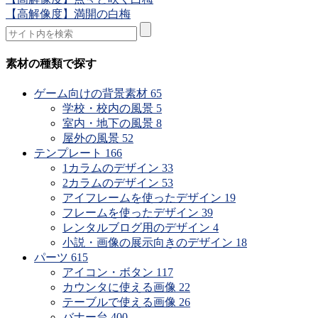
【高解像度】満開の白梅
素材の種類で探す
ゲーム向けの背景素材
65
学校・校内の風景
5
室内・地下の風景
8
屋外の風景
52
テンプレート
166
1カラムのデザイン
33
2カラムのデザイン
53
アイフレームを使ったデザイン
19
フレームを使ったデザイン
39
レンタルブログ用のデザイン
4
小説・画像の展示向きのデザイン
18
パーツ
615
アイコン・ボタン
117
カウンタに使える画像
22
テーブルで使える画像
26
バナー台
400