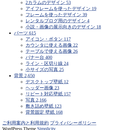
2カラムのデザイン
53
アイフレームを使ったデザイン
19
フレームを使ったデザイン
39
レンタルブログ用のデザイン
4
小説・画像の展示向きのデザイン
18
パーツ
615
アイコン・ボタン
117
カウンタに使える画像
22
テーブルで使える画像
26
バナー台
400
ライン・区切り線
24
小サイズの写真
25
背景
2,650
デスクトップ壁紙
12
ヘッダー画像
23
リピート対応壁紙
157
写真
2,166
敷き詰め壁紙
123
背景固定 壁紙
168
ご利用案内と利用規約
プライバシーポリシー
WordPress Theme
Simplicity