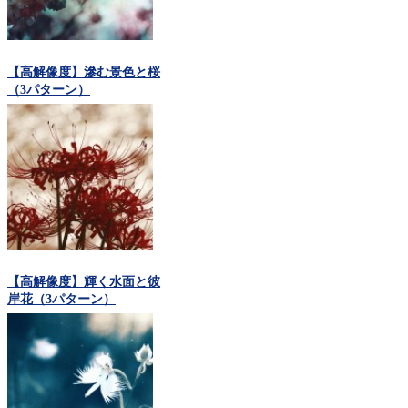
【高解像度】滲む景色と桜
（3パターン）
【高解像度】輝く水面と彼
岸花（3パターン）