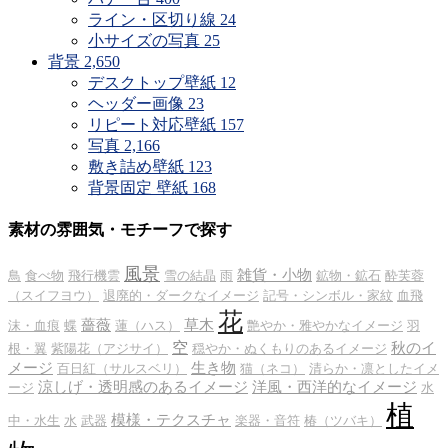
ライン・区切り線
24
小サイズの写真
25
背景
2,650
デスクトップ壁紙
12
ヘッダー画像
23
リピート対応壁紙
157
写真
2,166
敷き詰め壁紙
123
背景固定 壁紙
168
素材の雰囲気・モチーフで探す
風景
雑貨・小物
鳥
食べ物
飛行機雲
雪の結晶
雨
鉱物・鉱石
酔芙蓉
（スイフヨウ）
退廃的・ダークなイメージ
記号・シンボル・家紋
血飛
花
薔薇
草木
沫・血痕
蝶
蓮（ハス）
艶やか・雅やかなイメージ
羽
空
秋のイ
根・翼
紫陽花（アジサイ）
穏やか・ぬくもりのあるイメージ
メージ
生き物
百日紅（サルスベリ）
猫（ネコ）
清らか・凛としたイメ
涼しげ・透明感のあるイメージ
洋風・西洋的なイメージ
ージ
水
植
模様・テクスチャ
中・水生
水
武器
楽器・音符
椿（ツバキ）