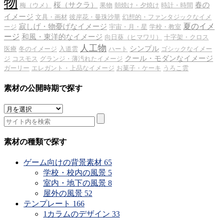
物
桜（サクラ）
春の
梅（ウメ）
果物
朝焼け・夕焼け
時計・時間
イメージ
文具・画材
彼岸花・曼珠沙華
幻想的・ファンタジックなイメ
夏のイメ
寂しげ・物憂げなイメージ
ージ
宇宙・月・星
学校・教室
ージ
和風・東洋的なイメージ
向日葵（ヒマワリ）
十字架・クロス
人工物
シンプル
医療
冬のイメージ
入道雲
ハート
ゴシックなイメー
クール・モダンなイメージ
ジ
コスモス
グランジ・薄汚れたイメージ
ガーリー
エレガント・上品なイメージ
お菓子・ケーキ
うろこ雲
素材の公開時期で探す
素
材
の
公
素材の種類で探す
開
時
ゲーム向けの背景素材
65
期
学校・校内の風景
5
で
室内・地下の風景
8
探
屋外の風景
52
す
テンプレート
166
1カラムのデザイン
33