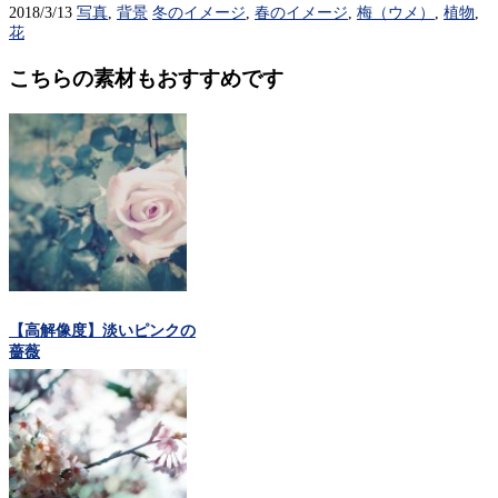
2018/3/13
写真
,
背景
冬のイメージ
,
春のイメージ
,
梅（ウメ）
,
植物
,
花
こちらの素材もおすすめです
【高解像度】淡いピンクの
薔薇