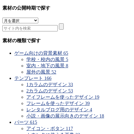
素材の公開時期で探す
素
材
の
公
素材の種類で探す
開
時
ゲーム向けの背景素材
65
期
学校・校内の風景
5
で
室内・地下の風景
8
探
屋外の風景
52
す
テンプレート
166
1カラムのデザイン
33
2カラムのデザイン
53
アイフレームを使ったデザイン
19
フレームを使ったデザイン
39
レンタルブログ用のデザイン
4
小説・画像の展示向きのデザイン
18
パーツ
615
アイコン・ボタン
117