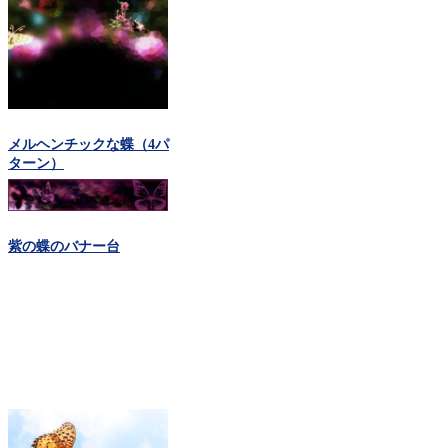
メルヘンチックな蝶（4パ
ターン）
紫の蝶のバナー台