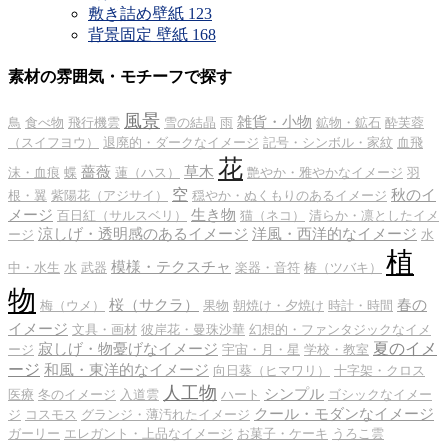
敷き詰め壁紙
123
背景固定 壁紙
168
素材の雰囲気・モチーフで探す
風景
雑貨・小物
鳥
食べ物
飛行機雲
雪の結晶
雨
鉱物・鉱石
酔芙蓉
（スイフヨウ）
退廃的・ダークなイメージ
記号・シンボル・家紋
血飛
花
薔薇
草木
沫・血痕
蝶
蓮（ハス）
艶やか・雅やかなイメージ
羽
空
秋のイ
根・翼
紫陽花（アジサイ）
穏やか・ぬくもりのあるイメージ
メージ
生き物
百日紅（サルスベリ）
猫（ネコ）
清らか・凛としたイメ
涼しげ・透明感のあるイメージ
洋風・西洋的なイメージ
ージ
水
植
模様・テクスチャ
中・水生
水
武器
楽器・音符
椿（ツバキ）
物
桜（サクラ）
春の
梅（ウメ）
果物
朝焼け・夕焼け
時計・時間
イメージ
文具・画材
彼岸花・曼珠沙華
幻想的・ファンタジックなイメ
夏のイメ
寂しげ・物憂げなイメージ
ージ
宇宙・月・星
学校・教室
ージ
和風・東洋的なイメージ
向日葵（ヒマワリ）
十字架・クロス
人工物
シンプル
医療
冬のイメージ
入道雲
ハート
ゴシックなイメー
クール・モダンなイメージ
ジ
コスモス
グランジ・薄汚れたイメージ
ガーリー
エレガント・上品なイメージ
お菓子・ケーキ
うろこ雲