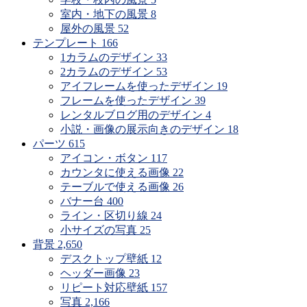
室内・地下の風景
8
屋外の風景
52
テンプレート
166
1カラムのデザイン
33
2カラムのデザイン
53
アイフレームを使ったデザイン
19
フレームを使ったデザイン
39
レンタルブログ用のデザイン
4
小説・画像の展示向きのデザイン
18
パーツ
615
アイコン・ボタン
117
カウンタに使える画像
22
テーブルで使える画像
26
バナー台
400
ライン・区切り線
24
小サイズの写真
25
背景
2,650
デスクトップ壁紙
12
ヘッダー画像
23
リピート対応壁紙
157
写真
2,166