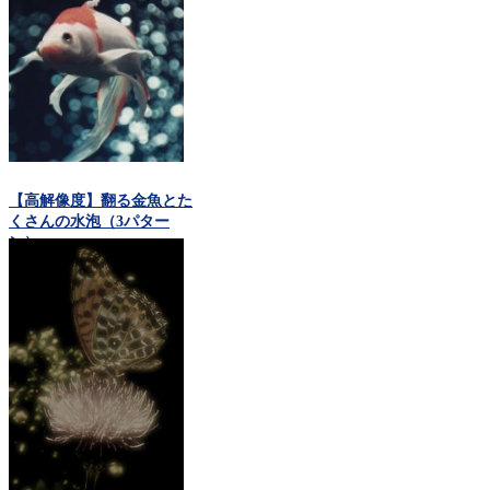
【高解像度】翻る金魚とた
くさんの水泡（3パター
ン）