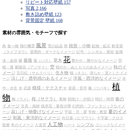
リピート対応壁紙
157
写真
2,166
敷き詰め壁紙
123
背景固定 壁紙
168
素材の雰囲気・モチーフで探す
風景
雑貨・小物
鳥
食べ物
飛行機雲
雪の結晶
雨
鉱物・鉱石
酔芙蓉
（スイフヨウ）
退廃的・ダークなイメージ
記号・シンボル・家紋
血飛
花
薔薇
草木
沫・血痕
蝶
蓮（ハス）
艶やか・雅やかなイメージ
羽
空
秋のイ
根・翼
紫陽花（アジサイ）
穏やか・ぬくもりのあるイメージ
メージ
生き物
百日紅（サルスベリ）
猫（ネコ）
清らか・凛としたイメ
涼しげ・透明感のあるイメージ
洋風・西洋的なイメージ
ージ
水
植
模様・テクスチャ
中・水生
水
武器
楽器・音符
椿（ツバキ）
物
桜（サクラ）
春の
梅（ウメ）
果物
朝焼け・夕焼け
時計・時間
イメージ
文具・画材
彼岸花・曼珠沙華
幻想的・ファンタジックなイメ
夏のイメ
寂しげ・物憂げなイメージ
ージ
宇宙・月・星
学校・教室
ージ
和風・東洋的なイメージ
向日葵（ヒマワリ）
十字架・クロス
人工物
シンプル
医療
冬のイメージ
入道雲
ハート
ゴシックなイメー