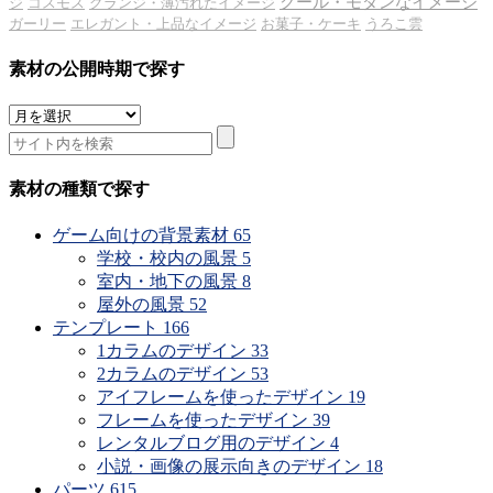
クール・モダンなイメージ
ジ
コスモス
グランジ・薄汚れたイメージ
ガーリー
エレガント・上品なイメージ
お菓子・ケーキ
うろこ雲
素材の公開時期で探す
素
材
の
公
素材の種類で探す
開
時
ゲーム向けの背景素材
65
期
学校・校内の風景
5
で
室内・地下の風景
8
探
屋外の風景
52
す
テンプレート
166
1カラムのデザイン
33
2カラムのデザイン
53
アイフレームを使ったデザイン
19
フレームを使ったデザイン
39
レンタルブログ用のデザイン
4
小説・画像の展示向きのデザイン
18
パーツ
615