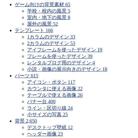
ゲーム向けの背景素材
65
学校・校内の風景
5
室内・地下の風景
8
屋外の風景
52
テンプレート
166
1カラムのデザイン
33
2カラムのデザイン
53
アイフレームを使ったデザイン
19
フレームを使ったデザイン
39
レンタルブログ用のデザイン
4
小説・画像の展示向きのデザイン
18
パーツ
615
アイコン・ボタン
117
カウンタに使える画像
22
テーブルで使える画像
26
バナー台
400
ライン・区切り線
24
小サイズの写真
25
背景
2,650
デスクトップ壁紙
12
ヘッダー画像
23