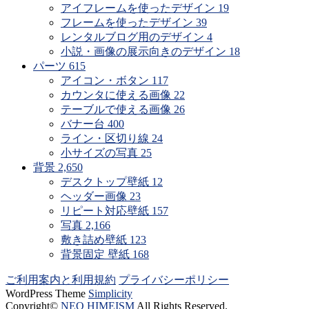
アイフレームを使ったデザイン
19
フレームを使ったデザイン
39
レンタルブログ用のデザイン
4
小説・画像の展示向きのデザイン
18
パーツ
615
アイコン・ボタン
117
カウンタに使える画像
22
テーブルで使える画像
26
バナー台
400
ライン・区切り線
24
小サイズの写真
25
背景
2,650
デスクトップ壁紙
12
ヘッダー画像
23
リピート対応壁紙
157
写真
2,166
敷き詰め壁紙
123
背景固定 壁紙
168
ご利用案内と利用規約
プライバシーポリシー
WordPress Theme
Simplicity
Copyright©
NEO HIMEISM
All Rights Reserved.