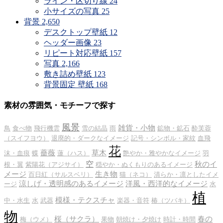
ライン・区切り線
24
小サイズの写真
25
背景
2,650
デスクトップ壁紙
12
ヘッダー画像
23
リピート対応壁紙
157
写真
2,166
敷き詰め壁紙
123
背景固定 壁紙
168
素材の雰囲気・モチーフで探す
風景
雑貨・小物
鳥
食べ物
飛行機雲
雪の結晶
雨
鉱物・鉱石
酔芙蓉
（スイフヨウ）
退廃的・ダークなイメージ
記号・シンボル・家紋
血飛
花
薔薇
草木
沫・血痕
蝶
蓮（ハス）
艶やか・雅やかなイメージ
羽
空
秋のイ
根・翼
紫陽花（アジサイ）
穏やか・ぬくもりのあるイメージ
メージ
生き物
百日紅（サルスベリ）
猫（ネコ）
清らか・凛としたイメ
涼しげ・透明感のあるイメージ
洋風・西洋的なイメージ
ージ
水
植
模様・テクスチャ
中・水生
水
武器
楽器・音符
椿（ツバキ）
物
桜（サクラ）
春の
梅（ウメ）
果物
朝焼け・夕焼け
時計・時間