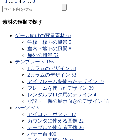
1
…
3
4
5
…
8
素材の種類で探す
ゲーム向けの背景素材
65
学校・校内の風景
5
室内・地下の風景
8
屋外の風景
52
テンプレート
166
1カラムのデザイン
33
2カラムのデザイン
53
アイフレームを使ったデザイン
19
フレームを使ったデザイン
39
レンタルブログ用のデザイン
4
小説・画像の展示向きのデザイン
18
パーツ
615
アイコン・ボタン
117
カウンタに使える画像
22
テーブルで使える画像
26
バナー台
400