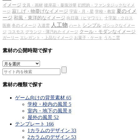
イメージ
文具・画材
彼岸花・曼珠沙華
幻想的・ファンタジックなイメ
夏のイメ
寂しげ・物憂げなイメージ
ージ
宇宙・月・星
学校・教室
ージ
和風・東洋的なイメージ
向日葵（ヒマワリ）
十字架・クロス
人工物
シンプル
医療
冬のイメージ
入道雲
ハート
ゴシックなイメー
クール・モダンなイメージ
ジ
コスモス
グランジ・薄汚れたイメージ
ガーリー
エレガント・上品なイメージ
お菓子・ケーキ
うろこ雲
素材の公開時期で探す
素
材
の
公
素材の種類で探す
開
時
ゲーム向けの背景素材
65
期
学校・校内の風景
5
で
室内・地下の風景
8
探
屋外の風景
52
す
テンプレート
166
1カラムのデザイン
33
2カラムのデザイン
53