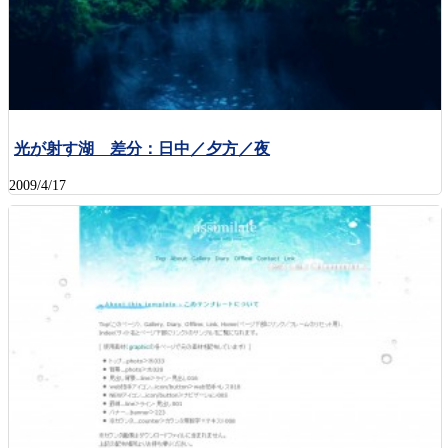
光が射す湖 差分：日中／夕方／夜
2009/4/17