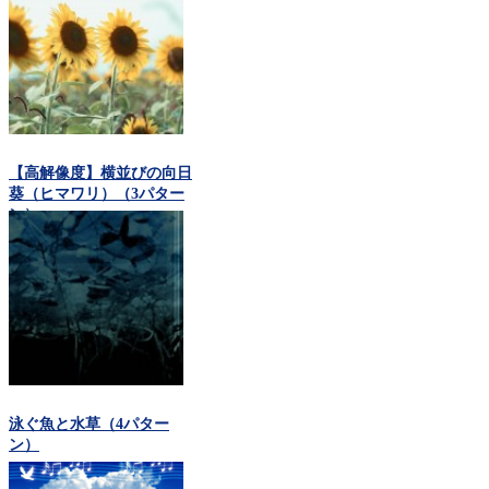
【高解像度】横並びの向日
葵（ヒマワリ）（3パター
ン）
泳ぐ魚と水草（4パター
ン）