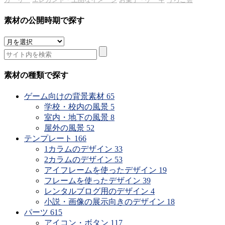
素材の公開時期で探す
素
材
の
公
素材の種類で探す
開
時
ゲーム向けの背景素材
65
期
学校・校内の風景
5
で
室内・地下の風景
8
探
屋外の風景
52
す
テンプレート
166
1カラムのデザイン
33
2カラムのデザイン
53
アイフレームを使ったデザイン
19
フレームを使ったデザイン
39
レンタルブログ用のデザイン
4
小説・画像の展示向きのデザイン
18
パーツ
615
アイコン・ボタン
117