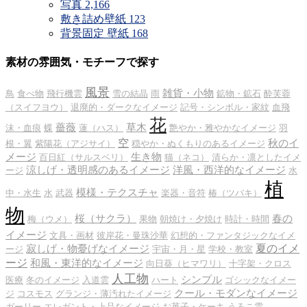
写真
2,166
敷き詰め壁紙
123
背景固定 壁紙
168
素材の雰囲気・モチーフで探す
風景
雑貨・小物
鳥
食べ物
飛行機雲
雪の結晶
雨
鉱物・鉱石
酔芙蓉
（スイフヨウ）
退廃的・ダークなイメージ
記号・シンボル・家紋
血飛
花
薔薇
草木
沫・血痕
蝶
蓮（ハス）
艶やか・雅やかなイメージ
羽
空
秋のイ
根・翼
紫陽花（アジサイ）
穏やか・ぬくもりのあるイメージ
メージ
生き物
百日紅（サルスベリ）
猫（ネコ）
清らか・凛としたイメ
涼しげ・透明感のあるイメージ
洋風・西洋的なイメージ
ージ
水
植
模様・テクスチャ
中・水生
水
武器
楽器・音符
椿（ツバキ）
物
桜（サクラ）
春の
梅（ウメ）
果物
朝焼け・夕焼け
時計・時間
イメージ
文具・画材
彼岸花・曼珠沙華
幻想的・ファンタジックなイメ
夏のイメ
寂しげ・物憂げなイメージ
ージ
宇宙・月・星
学校・教室
ージ
和風・東洋的なイメージ
向日葵（ヒマワリ）
十字架・クロス
人工物
シンプル
医療
冬のイメージ
入道雲
ハート
ゴシックなイメー
クール・モダンなイメージ
ジ
コスモス
グランジ・薄汚れたイメージ
ガーリー
エレガント・上品なイメージ
お菓子・ケーキ
うろこ雲