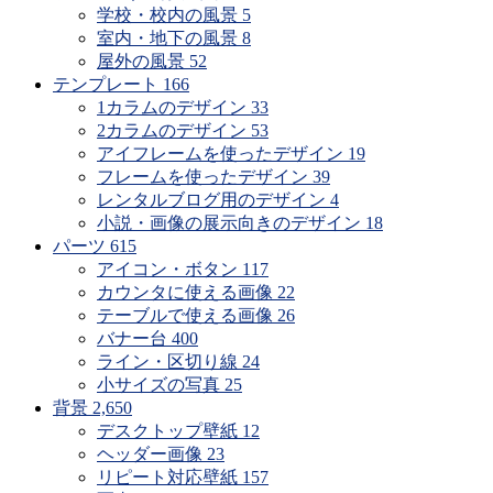
学校・校内の風景
5
室内・地下の風景
8
屋外の風景
52
テンプレート
166
1カラムのデザイン
33
2カラムのデザイン
53
アイフレームを使ったデザイン
19
フレームを使ったデザイン
39
レンタルブログ用のデザイン
4
小説・画像の展示向きのデザイン
18
パーツ
615
アイコン・ボタン
117
カウンタに使える画像
22
テーブルで使える画像
26
バナー台
400
ライン・区切り線
24
小サイズの写真
25
背景
2,650
デスクトップ壁紙
12
ヘッダー画像
23
リピート対応壁紙
157