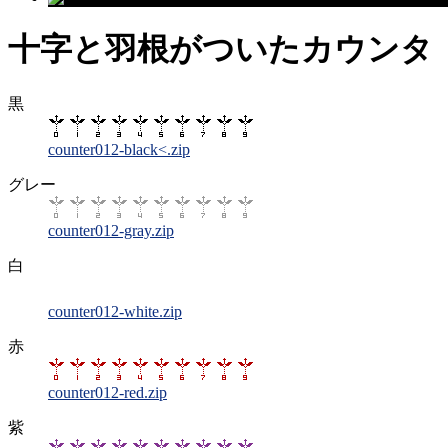
十字と羽根がついたカウンタ（
黒
counter012-black<.zip
グレー
counter012-gray.zip
白
counter012-white.zip
赤
counter012-red.zip
紫