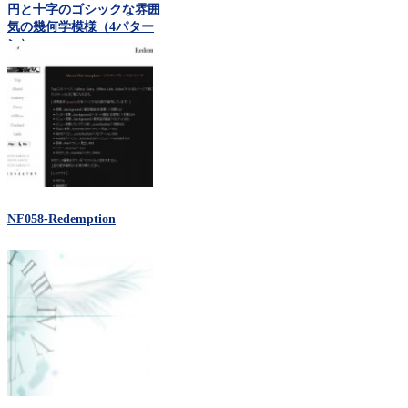
円と十字のゴシックな雰囲
気の幾何学模様（4パター
ン）
NF058-Redemption