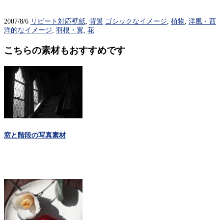
2007/8/6
リピート対応壁紙
,
背景
ゴシックなイメージ
,
植物
,
洋風・西
洋的なイメージ
,
羽根・翼
,
花
こちらの素材もおすすめです
窓と階段の写真素材