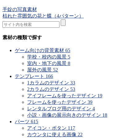
手錠の写真素材
枯れた雰囲気の花と蝶（4パターン）
素材の種類で探す
ゲーム向けの背景素材
65
学校・校内の風景
5
室内・地下の風景
8
屋外の風景
52
テンプレート
166
1カラムのデザイン
33
2カラムのデザイン
53
アイフレームを使ったデザイン
19
フレームを使ったデザイン
39
レンタルブログ用のデザイン
4
小説・画像の展示向きのデザイン
18
パーツ
615
アイコン・ボタン
117
カウンタに使える画像
22