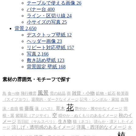
テーブルで使える画像
26
バナー台
400
ライン・区切り線
24
小サイズの写真
25
背景
2,650
デスクトップ壁紙
12
ヘッダー画像
23
リピート対応壁紙
157
写真
2,166
敷き詰め壁紙
123
背景固定 壁紙
168
素材の雰囲気・モチーフで探す
風景
雑貨・小物
鳥
食べ物
飛行機雲
雪の結晶
雨
鉱物・鉱石
酔芙蓉
（スイフヨウ）
退廃的・ダークなイメージ
記号・シンボル・家紋
血飛
花
薔薇
草木
沫・血痕
蝶
蓮（ハス）
艶やか・雅やかなイメージ
羽
空
秋のイ
根・翼
紫陽花（アジサイ）
穏やか・ぬくもりのあるイメージ
メージ
生き物
百日紅（サルスベリ）
猫（ネコ）
清らか・凛としたイメ
涼しげ・透明感のあるイメージ
洋風・西洋的なイメージ
ージ
水
植