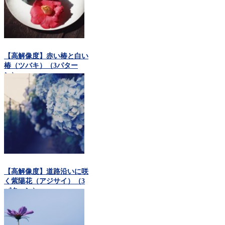
【高解像度】赤い椿と白い
椿（ツバキ）（3パター
ン）
【高解像度】道路沿いに咲
く紫陽花（アジサイ）（3
パターン）