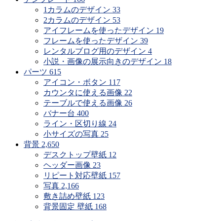
1カラムのデザイン
33
2カラムのデザイン
53
アイフレームを使ったデザイン
19
フレームを使ったデザイン
39
レンタルブログ用のデザイン
4
小説・画像の展示向きのデザイン
18
パーツ
615
アイコン・ボタン
117
カウンタに使える画像
22
テーブルで使える画像
26
バナー台
400
ライン・区切り線
24
小サイズの写真
25
背景
2,650
デスクトップ壁紙
12
ヘッダー画像
23
リピート対応壁紙
157
写真
2,166
敷き詰め壁紙
123
背景固定 壁紙
168