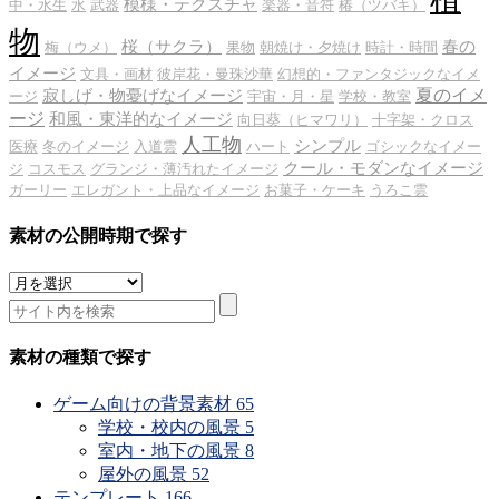
模様・テクスチャ
中・水生
水
武器
楽器・音符
椿（ツバキ）
物
桜（サクラ）
春の
梅（ウメ）
果物
朝焼け・夕焼け
時計・時間
イメージ
文具・画材
彼岸花・曼珠沙華
幻想的・ファンタジックなイメ
夏のイメ
寂しげ・物憂げなイメージ
ージ
宇宙・月・星
学校・教室
ージ
和風・東洋的なイメージ
向日葵（ヒマワリ）
十字架・クロス
人工物
シンプル
医療
冬のイメージ
入道雲
ハート
ゴシックなイメー
クール・モダンなイメージ
ジ
コスモス
グランジ・薄汚れたイメージ
ガーリー
エレガント・上品なイメージ
お菓子・ケーキ
うろこ雲
素材の公開時期で探す
素
材
の
公
素材の種類で探す
開
時
ゲーム向けの背景素材
65
期
学校・校内の風景
5
で
室内・地下の風景
8
探
屋外の風景
52
す
テンプレート
166