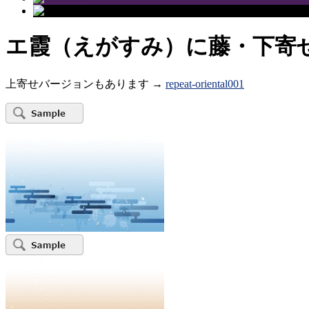
エ霞（えがすみ）に藤・下寄せ
上寄せバージョンもあります →
repeat-oriental001