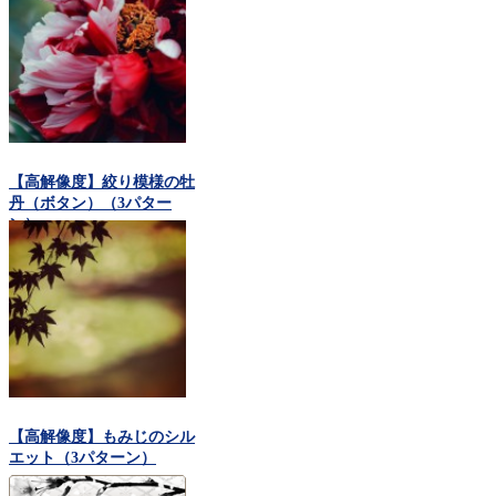
【高解像度】絞り模様の牡
丹（ボタン）（3パター
ン）
【高解像度】もみじのシル
エット（3パターン）