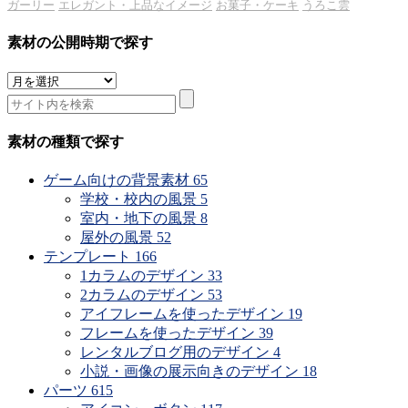
ガーリー
エレガント・上品なイメージ
お菓子・ケーキ
うろこ雲
素材の公開時期で探す
素
材
の
公
素材の種類で探す
開
時
ゲーム向けの背景素材
65
期
学校・校内の風景
5
で
室内・地下の風景
8
探
屋外の風景
52
す
テンプレート
166
1カラムのデザイン
33
2カラムのデザイン
53
アイフレームを使ったデザイン
19
フレームを使ったデザイン
39
レンタルブログ用のデザイン
4
小説・画像の展示向きのデザイン
18
パーツ
615