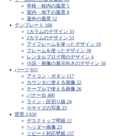
学校・校内の風景
5
室内・地下の風景
8
屋外の風景
52
テンプレート
166
1カラムのデザイン
33
2カラムのデザイン
53
アイフレームを使ったデザイン
19
フレームを使ったデザイン
39
レンタルブログ用のデザイン
4
小説・画像の展示向きのデザイン
18
パーツ
615
アイコン・ボタン
117
カウンタに使える画像
22
テーブルで使える画像
26
バナー台
400
ライン・区切り線
24
小サイズの写真
25
背景
2,650
デスクトップ壁紙
12
ヘッダー画像
23
リピート対応壁紙
157