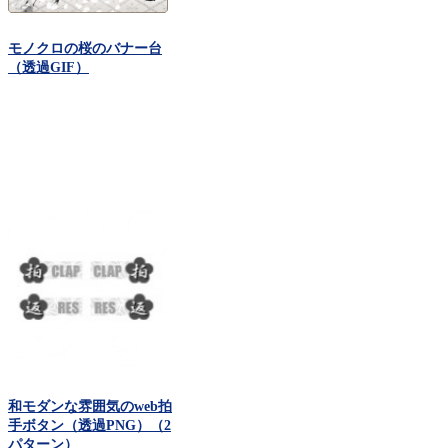
モノクロの桜のバナー台
（透過GIF）
和モダンな雰囲気のweb拍
手ボタン（透過PNG）（2
パターン）