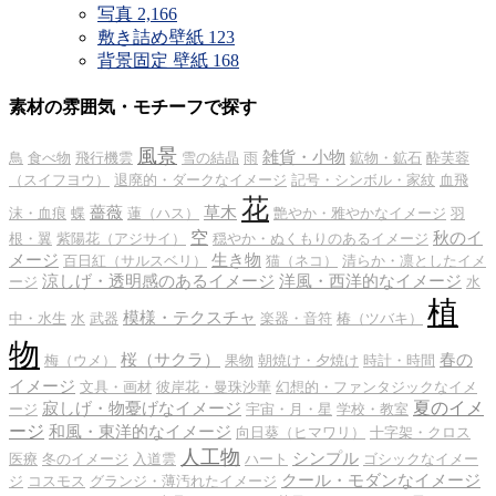
写真
2,166
敷き詰め壁紙
123
背景固定 壁紙
168
素材の雰囲気・モチーフで探す
風景
雑貨・小物
鳥
食べ物
飛行機雲
雪の結晶
雨
鉱物・鉱石
酔芙蓉
（スイフヨウ）
退廃的・ダークなイメージ
記号・シンボル・家紋
血飛
花
薔薇
草木
沫・血痕
蝶
蓮（ハス）
艶やか・雅やかなイメージ
羽
空
秋のイ
根・翼
紫陽花（アジサイ）
穏やか・ぬくもりのあるイメージ
メージ
生き物
百日紅（サルスベリ）
猫（ネコ）
清らか・凛としたイメ
涼しげ・透明感のあるイメージ
洋風・西洋的なイメージ
ージ
水
植
模様・テクスチャ
中・水生
水
武器
楽器・音符
椿（ツバキ）
物
桜（サクラ）
春の
梅（ウメ）
果物
朝焼け・夕焼け
時計・時間
イメージ
文具・画材
彼岸花・曼珠沙華
幻想的・ファンタジックなイメ
夏のイメ
寂しげ・物憂げなイメージ
ージ
宇宙・月・星
学校・教室
ージ
和風・東洋的なイメージ
向日葵（ヒマワリ）
十字架・クロス
人工物
シンプル
医療
冬のイメージ
入道雲
ハート
ゴシックなイメー
クール・モダンなイメージ
ジ
コスモス
グランジ・薄汚れたイメージ