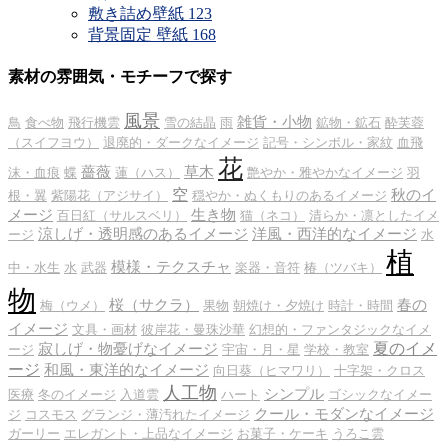
敷き詰め壁紙
123
背景固定 壁紙
168
素材の雰囲気・モチーフで探す
風景
雑貨・小物
鳥
食べ物
飛行機雲
雪の結晶
雨
鉱物・鉱石
酔芙蓉
（スイフヨウ）
退廃的・ダークなイメージ
記号・シンボル・家紋
血飛
花
薔薇
草木
沫・血痕
蝶
蓮（ハス）
艶やか・雅やかなイメージ
羽
空
秋のイ
根・翼
紫陽花（アジサイ）
穏やか・ぬくもりのあるイメージ
メージ
生き物
百日紅（サルスベリ）
猫（ネコ）
清らか・凛としたイメ
涼しげ・透明感のあるイメージ
洋風・西洋的なイメージ
ージ
水
植
模様・テクスチャ
中・水生
水
武器
楽器・音符
椿（ツバキ）
物
桜（サクラ）
春の
梅（ウメ）
果物
朝焼け・夕焼け
時計・時間
イメージ
文具・画材
彼岸花・曼珠沙華
幻想的・ファンタジックなイメ
夏のイメ
寂しげ・物憂げなイメージ
ージ
宇宙・月・星
学校・教室
ージ
和風・東洋的なイメージ
向日葵（ヒマワリ）
十字架・クロス
人工物
シンプル
医療
冬のイメージ
入道雲
ハート
ゴシックなイメー
クール・モダンなイメージ
ジ
コスモス
グランジ・薄汚れたイメージ
ガーリー
エレガント・上品なイメージ
お菓子・ケーキ
うろこ雲