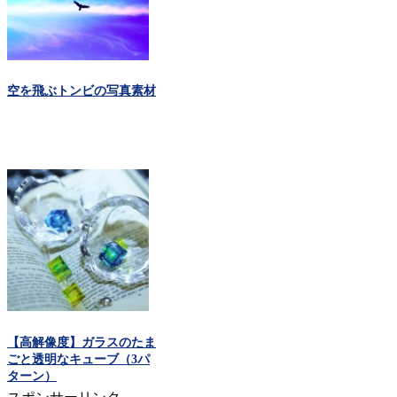
空を飛ぶトンビの写真素材
【高解像度】ガラスのたま
ごと透明なキューブ（3パ
ターン）