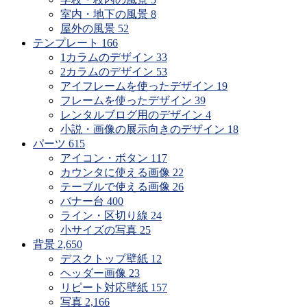
室内・地下の風景
8
屋外の風景
52
テンプレート
166
1カラムのデザイン
33
2カラムのデザイン
53
アイフレームを使ったデザイン
19
フレームを使ったデザイン
39
レンタルブログ用のデザイン
4
小説・画像の展示向きのデザイン
18
パーツ
615
アイコン・ボタン
117
カウンタに使える画像
22
テーブルで使える画像
26
バナー台
400
ライン・区切り線
24
小サイズの写真
25
背景
2,650
デスクトップ壁紙
12
ヘッダー画像
23
リピート対応壁紙
157
写真
2,166