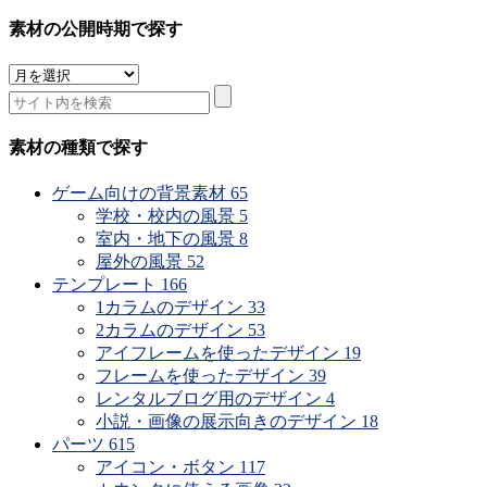
素材の公開時期で探す
素
材
の
公
素材の種類で探す
開
時
ゲーム向けの背景素材
65
期
学校・校内の風景
5
で
室内・地下の風景
8
探
屋外の風景
52
す
テンプレート
166
1カラムのデザイン
33
2カラムのデザイン
53
アイフレームを使ったデザイン
19
フレームを使ったデザイン
39
レンタルブログ用のデザイン
4
小説・画像の展示向きのデザイン
18
パーツ
615
アイコン・ボタン
117