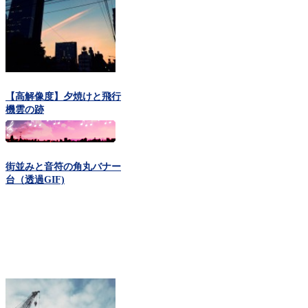
【高解像度】夕焼けと飛行
機雲の跡
街並みと音符の角丸バナー
台（透過GIF)