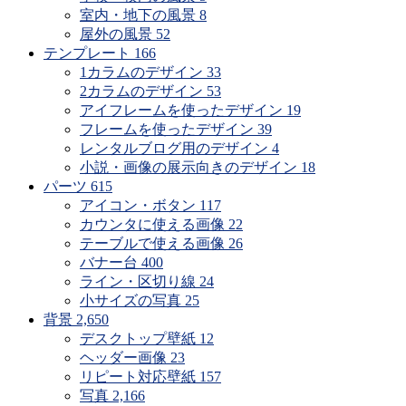
室内・地下の風景
8
屋外の風景
52
テンプレート
166
1カラムのデザイン
33
2カラムのデザイン
53
アイフレームを使ったデザイン
19
フレームを使ったデザイン
39
レンタルブログ用のデザイン
4
小説・画像の展示向きのデザイン
18
パーツ
615
アイコン・ボタン
117
カウンタに使える画像
22
テーブルで使える画像
26
バナー台
400
ライン・区切り線
24
小サイズの写真
25
背景
2,650
デスクトップ壁紙
12
ヘッダー画像
23
リピート対応壁紙
157
写真
2,166