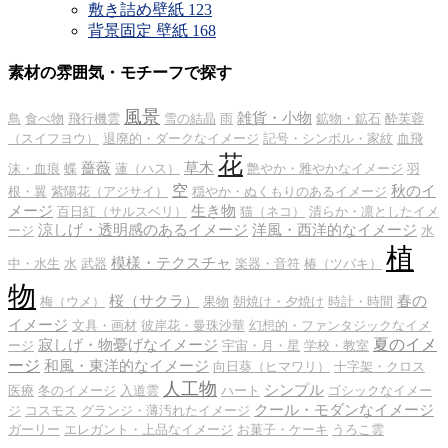
敷き詰め壁紙
123
背景固定 壁紙
168
素材の雰囲気・モチーフで探す
風景
雑貨・小物
鳥
食べ物
飛行機雲
雪の結晶
雨
鉱物・鉱石
酔芙蓉
（スイフヨウ）
退廃的・ダークなイメージ
記号・シンボル・家紋
血飛
花
薔薇
草木
沫・血痕
蝶
蓮（ハス）
艶やか・雅やかなイメージ
羽
空
秋のイ
根・翼
紫陽花（アジサイ）
穏やか・ぬくもりのあるイメージ
メージ
生き物
百日紅（サルスベリ）
猫（ネコ）
清らか・凛としたイメ
涼しげ・透明感のあるイメージ
洋風・西洋的なイメージ
ージ
水
植
模様・テクスチャ
中・水生
水
武器
楽器・音符
椿（ツバキ）
物
桜（サクラ）
春の
梅（ウメ）
果物
朝焼け・夕焼け
時計・時間
イメージ
文具・画材
彼岸花・曼珠沙華
幻想的・ファンタジックなイメ
夏のイメ
寂しげ・物憂げなイメージ
ージ
宇宙・月・星
学校・教室
ージ
和風・東洋的なイメージ
向日葵（ヒマワリ）
十字架・クロス
人工物
シンプル
医療
冬のイメージ
入道雲
ハート
ゴシックなイメー
クール・モダンなイメージ
ジ
コスモス
グランジ・薄汚れたイメージ
ガーリー
エレガント・上品なイメージ
お菓子・ケーキ
うろこ雲