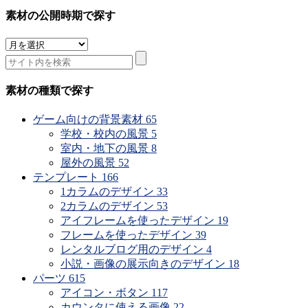
素材の公開時期で探す
素
材
の
公
素材の種類で探す
開
時
ゲーム向けの背景素材
65
期
学校・校内の風景
5
で
室内・地下の風景
8
探
屋外の風景
52
す
テンプレート
166
1カラムのデザイン
33
2カラムのデザイン
53
アイフレームを使ったデザイン
19
フレームを使ったデザイン
39
レンタルブログ用のデザイン
4
小説・画像の展示向きのデザイン
18
パーツ
615
アイコン・ボタン
117
カウンタに使える画像
22