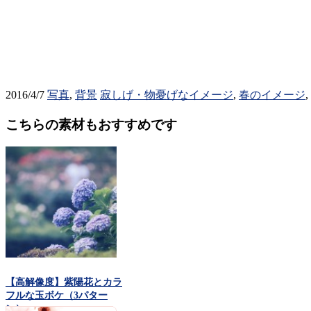
2016/4/7
写真
,
背景
寂しげ・物憂げなイメージ
,
春のイメージ
,
こちらの素材もおすすめです
【高解像度】紫陽花とカラ
フルな玉ボケ（3パター
ン）