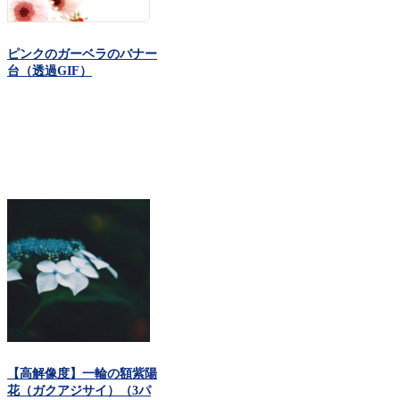
ピンクのガーベラのバナー
台（透過GIF）
【高解像度】一輪の額紫陽
花（ガクアジサイ）（3パ