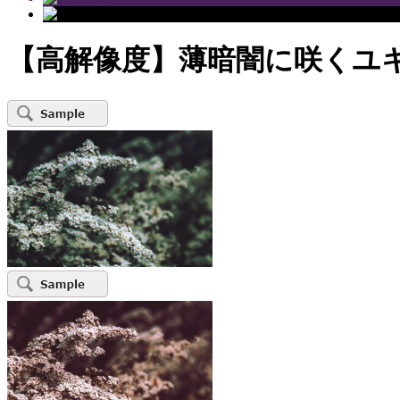
【高解像度】薄暗闇に咲くユ