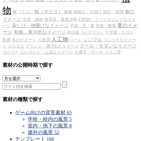
物
桜（サクラ）
春の
梅（ウメ）
果物
朝焼け・夕焼け
時計・時間
イメージ
文具・画材
彼岸花・曼珠沙華
幻想的・ファンタジックなイメ
夏のイメ
寂しげ・物憂げなイメージ
ージ
宇宙・月・星
学校・教室
ージ
和風・東洋的なイメージ
向日葵（ヒマワリ）
十字架・クロス
人工物
シンプル
医療
冬のイメージ
入道雲
ハート
ゴシックなイメー
クール・モダンなイメージ
ジ
コスモス
グランジ・薄汚れたイメージ
ガーリー
エレガント・上品なイメージ
お菓子・ケーキ
うろこ雲
素材の公開時期で探す
素
材
の
公
素材の種類で探す
開
時
ゲーム向けの背景素材
65
期
学校・校内の風景
5
で
室内・地下の風景
8
探
屋外の風景
52
す
テンプレート
166