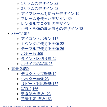
1カラムのデザイン
33
2カラムのデザイン
53
アイフレームを使ったデザイン
19
フレームを使ったデザイン
39
レンタルブログ用のデザイン
4
小説・画像の展示向きのデザイン
18
パーツ
615
アイコン・ボタン
117
カウンタに使える画像
22
テーブルで使える画像
26
バナー台
400
ライン・区切り線
24
小サイズの写真
25
背景
2,650
デスクトップ壁紙
12
ヘッダー画像
23
リピート対応壁紙
157
写真
2,166
敷き詰め壁紙
123
背景固定 壁紙
168