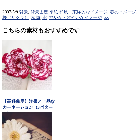
2007/5/9
背景
,
背景固定 壁紙
和風・東洋的なイメージ
,
春のイメージ
,
桜（サクラ）
,
植物
,
水
,
艶やか・雅やかなイメージ
,
花
こちらの素材もおすすめです
【高解像度】洋書と上品な
カーネーション（3パター
ン）