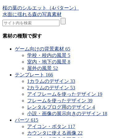
桜の葉のシルエット（4パターン）
水面に揺れる森の写真素材
素材の種類で探す
ゲーム向けの背景素材
65
学校・校内の風景
5
室内・地下の風景
8
屋外の風景
52
テンプレート
166
1カラムのデザイン
33
2カラムのデザイン
53
アイフレームを使ったデザイン
19
フレームを使ったデザイン
39
レンタルブログ用のデザイン
4
小説・画像の展示向きのデザイン
18
パーツ
615
アイコン・ボタン
117
カウンタに使える画像
22