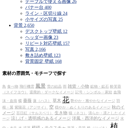
テーブルで使える画像
26
バナー台
400
ライン・区切り線
24
小サイズの写真
25
背景
2,650
デスクトップ壁紙
12
ヘッダー画像
23
リピート対応壁紙
157
写真
2,166
敷き詰め壁紙
123
背景固定 壁紙
168
素材の雰囲気・モチーフで探す
風景
雑貨・小物
鳥
食べ物
飛行機雲
雪の結晶
雨
鉱物・鉱石
酔芙蓉
（スイフヨウ）
退廃的・ダークなイメージ
記号・シンボル・家紋
血飛
花
薔薇
草木
沫・血痕
蝶
蓮（ハス）
艶やか・雅やかなイメージ
羽
空
秋のイ
根・翼
紫陽花（アジサイ）
穏やか・ぬくもりのあるイメージ
メージ
生き物
百日紅（サルスベリ）
猫（ネコ）
清らか・凛としたイメ
涼しげ・透明感のあるイメージ
洋風・西洋的なイメージ
ージ
水
植
模様・テクスチャ
中・水生
水
武器
楽器・音符
椿（ツバキ）