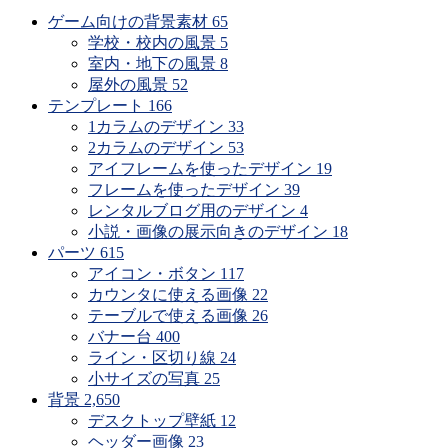
ゲーム向けの背景素材
65
学校・校内の風景
5
室内・地下の風景
8
屋外の風景
52
テンプレート
166
1カラムのデザイン
33
2カラムのデザイン
53
アイフレームを使ったデザイン
19
フレームを使ったデザイン
39
レンタルブログ用のデザイン
4
小説・画像の展示向きのデザイン
18
パーツ
615
アイコン・ボタン
117
カウンタに使える画像
22
テーブルで使える画像
26
バナー台
400
ライン・区切り線
24
小サイズの写真
25
背景
2,650
デスクトップ壁紙
12
ヘッダー画像
23