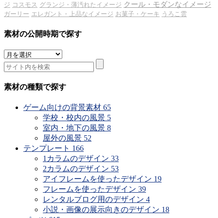
クール・モダンなイメージ
ジ
コスモス
グランジ・薄汚れたイメージ
ガーリー
エレガント・上品なイメージ
お菓子・ケーキ
うろこ雲
素材の公開時期で探す
素
材
の
公
素材の種類で探す
開
時
ゲーム向けの背景素材
65
期
学校・校内の風景
5
で
室内・地下の風景
8
探
屋外の風景
52
す
テンプレート
166
1カラムのデザイン
33
2カラムのデザイン
53
アイフレームを使ったデザイン
19
フレームを使ったデザイン
39
レンタルブログ用のデザイン
4
小説・画像の展示向きのデザイン
18