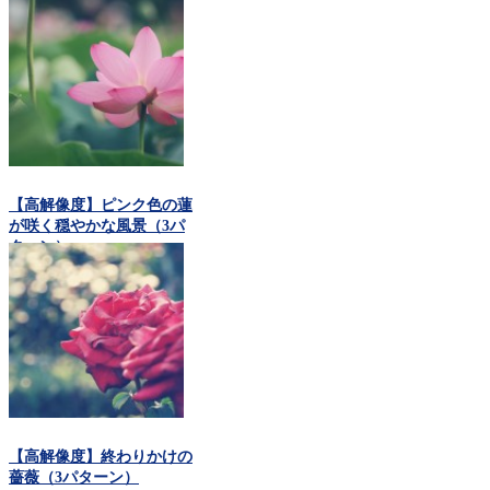
【高解像度】ピンク色の蓮
が咲く穏やかな風景（3パ
ターン）
【高解像度】終わりかけの
薔薇（3パターン）