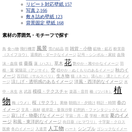
リピート対応壁紙
157
写真
2,166
敷き詰め壁紙
123
背景固定 壁紙
168
素材の雰囲気・モチーフで探す
風景
雑貨・小物
鳥
食べ物
飛行機雲
雪の結晶
雨
鉱物・鉱石
酔芙蓉
（スイフヨウ）
退廃的・ダークなイメージ
記号・シンボル・家紋
血飛
花
薔薇
草木
沫・血痕
蝶
蓮（ハス）
艶やか・雅やかなイメージ
羽
空
秋のイ
根・翼
紫陽花（アジサイ）
穏やか・ぬくもりのあるイメージ
メージ
生き物
百日紅（サルスベリ）
猫（ネコ）
清らか・凛としたイメ
涼しげ・透明感のあるイメージ
洋風・西洋的なイメージ
ージ
水
植
模様・テクスチャ
中・水生
水
武器
楽器・音符
椿（ツバキ）
物
桜（サクラ）
春の
梅（ウメ）
果物
朝焼け・夕焼け
時計・時間
イメージ
文具・画材
彼岸花・曼珠沙華
幻想的・ファンタジックなイメ
夏のイメ
寂しげ・物憂げなイメージ
ージ
宇宙・月・星
学校・教室
ージ
和風・東洋的なイメージ
向日葵（ヒマワリ）
十字架・クロス
人工物
シンプル
医療
冬のイメージ
入道雲
ハート
ゴシックなイメー