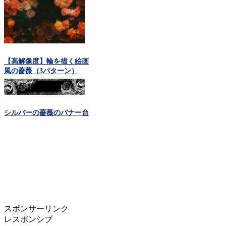
【高解像度】輪を描く絵画
風の薔薇（3パターン）
シルバーの薔薇のバナー台
スポンサーリンク
レスポンシブ