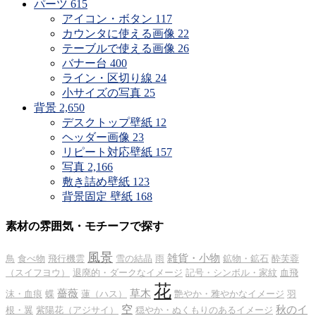
パーツ
615
アイコン・ボタン
117
カウンタに使える画像
22
テーブルで使える画像
26
バナー台
400
ライン・区切り線
24
小サイズの写真
25
背景
2,650
デスクトップ壁紙
12
ヘッダー画像
23
リピート対応壁紙
157
写真
2,166
敷き詰め壁紙
123
背景固定 壁紙
168
素材の雰囲気・モチーフで探す
風景
雑貨・小物
鳥
食べ物
飛行機雲
雪の結晶
雨
鉱物・鉱石
酔芙蓉
（スイフヨウ）
退廃的・ダークなイメージ
記号・シンボル・家紋
血飛
花
薔薇
草木
沫・血痕
蝶
蓮（ハス）
艶やか・雅やかなイメージ
羽
空
秋のイ
根・翼
紫陽花（アジサイ）
穏やか・ぬくもりのあるイメージ