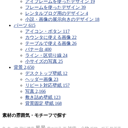
アイフレームを使ったデザイン
19
フレームを使ったデザイン
39
レンタルブログ用のデザイン
4
小説・画像の展示向きのデザイン
18
パーツ
615
アイコン・ボタン
117
カウンタに使える画像
22
テーブルで使える画像
26
バナー台
400
ライン・区切り線
24
小サイズの写真
25
背景
2,650
デスクトップ壁紙
12
ヘッダー画像
23
リピート対応壁紙
157
写真
2,166
敷き詰め壁紙
123
背景固定 壁紙
168
素材の雰囲気・モチーフで探す