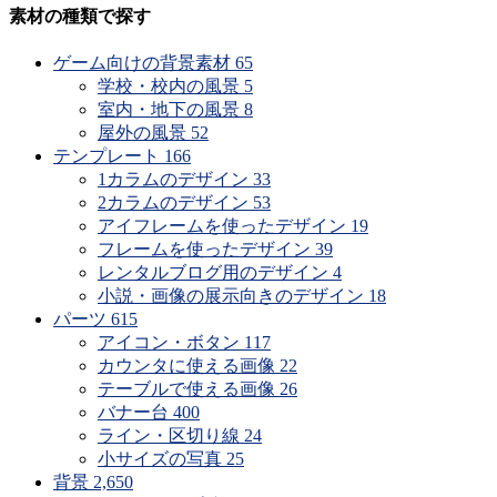
公
素材の種類で探す
開
時
ゲーム向けの背景素材
65
期
学校・校内の風景
5
で
室内・地下の風景
8
探
屋外の風景
52
す
テンプレート
166
1カラムのデザイン
33
2カラムのデザイン
53
アイフレームを使ったデザイン
19
フレームを使ったデザイン
39
レンタルブログ用のデザイン
4
小説・画像の展示向きのデザイン
18
パーツ
615
アイコン・ボタン
117
カウンタに使える画像
22
テーブルで使える画像
26
バナー台
400
ライン・区切り線
24
小サイズの写真
25
背景
2,650