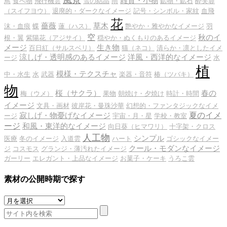
風景
雑貨・小物
鳥
食べ物
飛行機雲
雪の結晶
雨
鉱物・鉱石
酔芙蓉
（スイフヨウ）
退廃的・ダークなイメージ
記号・シンボル・家紋
血飛
花
薔薇
草木
沫・血痕
蝶
蓮（ハス）
艶やか・雅やかなイメージ
羽
空
秋のイ
根・翼
紫陽花（アジサイ）
穏やか・ぬくもりのあるイメージ
メージ
生き物
百日紅（サルスベリ）
猫（ネコ）
清らか・凛としたイメ
涼しげ・透明感のあるイメージ
洋風・西洋的なイメージ
ージ
水
植
模様・テクスチャ
中・水生
水
武器
楽器・音符
椿（ツバキ）
物
桜（サクラ）
春の
梅（ウメ）
果物
朝焼け・夕焼け
時計・時間
イメージ
文具・画材
彼岸花・曼珠沙華
幻想的・ファンタジックなイメ
夏のイメ
寂しげ・物憂げなイメージ
ージ
宇宙・月・星
学校・教室
ージ
和風・東洋的なイメージ
向日葵（ヒマワリ）
十字架・クロス
人工物
シンプル
医療
冬のイメージ
入道雲
ハート
ゴシックなイメー
クール・モダンなイメージ
ジ
コスモス
グランジ・薄汚れたイメージ
ガーリー
エレガント・上品なイメージ
お菓子・ケーキ
うろこ雲
素材の公開時期で探す
素
材
の