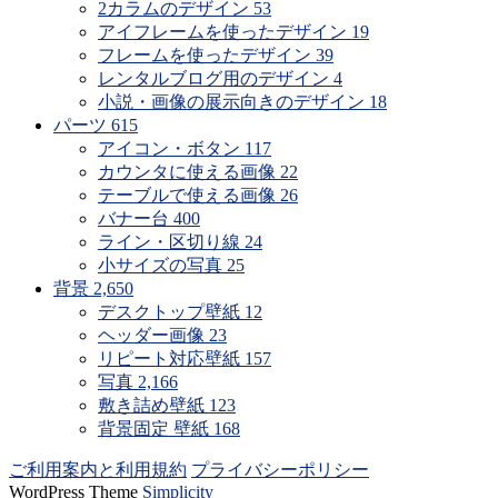
2カラムのデザイン
53
アイフレームを使ったデザイン
19
フレームを使ったデザイン
39
レンタルブログ用のデザイン
4
小説・画像の展示向きのデザイン
18
パーツ
615
アイコン・ボタン
117
カウンタに使える画像
22
テーブルで使える画像
26
バナー台
400
ライン・区切り線
24
小サイズの写真
25
背景
2,650
デスクトップ壁紙
12
ヘッダー画像
23
リピート対応壁紙
157
写真
2,166
敷き詰め壁紙
123
背景固定 壁紙
168
ご利用案内と利用規約
プライバシーポリシー
WordPress Theme
Simplicity