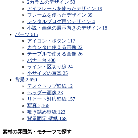
2カラムのデザイン
53
アイフレームを使ったデザイン
19
フレームを使ったデザイン
39
レンタルブログ用のデザイン
4
小説・画像の展示向きのデザイン
18
パーツ
615
アイコン・ボタン
117
カウンタに使える画像
22
テーブルで使える画像
26
バナー台
400
ライン・区切り線
24
小サイズの写真
25
背景
2,650
デスクトップ壁紙
12
ヘッダー画像
23
リピート対応壁紙
157
写真
2,166
敷き詰め壁紙
123
背景固定 壁紙
168
素材の雰囲気・モチーフで探す