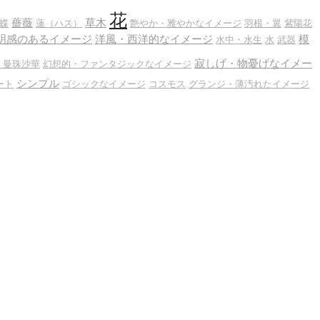
花
薔薇
草木
蝶
蓮（ハス）
艶やか・雅やかなイメージ
羽根・翼
紫陽花
明感のあるイメージ
洋風・西洋的なイメージ
模
水中・水生
水
武器
寂しげ・物憂げなイメー
・曼珠沙華
幻想的・ファンタジックなイメージ
シンプル
ート
ゴシックなイメージ
コスモス
グランジ・薄汚れたイメージ