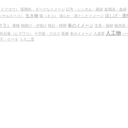
スイフヨウ）
退廃的・ダークなイメージ
記号・シンボル・家紋
血飛沫・血痕
生き物
涼しげ・透
（サルスベリ）
猫（ネコ）
清らか・凛としたイメージ
クラ）
春のイメージ
果物
朝焼け・夕焼け
時計・時間
文具・画材
彼岸花
人工物
向日葵（ヒマワリ）
十字架・クロス
医療
冬のイメージ
入道雲
ハ
子・ケーキ
うろこ雲