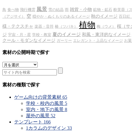
風景
雑貨・小物
鳥
食べ物
飛行機雲
雪の結晶
雨
鉱物・鉱石
酔芙蓉（
空
秋のイメージ
（アジサイ）
穏やか・ぬくもりのあるイメージ
百日紅
植物
様・テクスチャ
桜（サ
楽器・音符
椿（ツバキ）
梅（ウメ）
夏のイメージ
ジ
和風・東洋的なイメージ
宇宙・月・星
学校・教室
クール・モダンなイメージ
ガーリー
エレガント・上品なイメージ
お菓
素材の公開時期で探す
素
材
の
公
素材の種類で探す
開
時
ゲーム向けの背景素材
65
期
学校・校内の風景
5
で
室内・地下の風景
8
探
屋外の風景
52
す
テンプレート
166
1カラムのデザイン
33