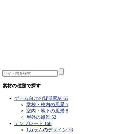
素材の種類で探す
ゲーム向けの背景素材
65
学校・校内の風景
5
室内・地下の風景
8
屋外の風景
52
テンプレート
166
1カラムのデザイン
33