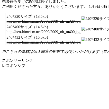
携帯待ち受けの配信は終了しました。
ご利用くださった方々、ありがとうございます。[1月9日 0時]
240*320サイズ（13.5kb）
http://neo-himeism.net/2009/2009_nh_m320.jpg
240*400サイズ（14.6kb）
http://neo-himeism.net/2009/2009_nh_m400.jpg
240*432サイズ（15.0kb）
http://neo-himeism.net/2009/2009_nh_m432.jpg
※こちらの素材は個人観賞の範囲でお使いいただけます（展
スポンサーリンク
レスポンシブ