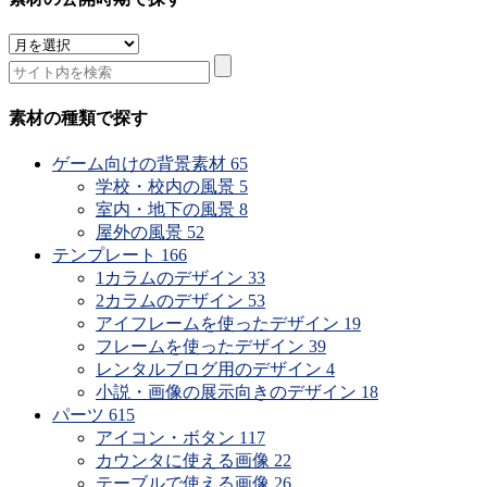
素
材
の
公
素材の種類で探す
開
時
ゲーム向けの背景素材
65
期
学校・校内の風景
5
で
室内・地下の風景
8
探
屋外の風景
52
す
テンプレート
166
1カラムのデザイン
33
2カラムのデザイン
53
アイフレームを使ったデザイン
19
フレームを使ったデザイン
39
レンタルブログ用のデザイン
4
小説・画像の展示向きのデザイン
18
パーツ
615
アイコン・ボタン
117
カウンタに使える画像
22
テーブルで使える画像
26