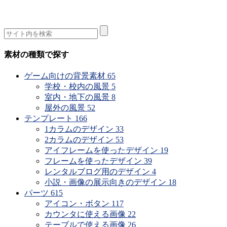
素材の種類で探す
ゲーム向けの背景素材
65
学校・校内の風景
5
室内・地下の風景
8
屋外の風景
52
テンプレート
166
1カラムのデザイン
33
2カラムのデザイン
53
アイフレームを使ったデザイン
19
フレームを使ったデザイン
39
レンタルブログ用のデザイン
4
小説・画像の展示向きのデザイン
18
パーツ
615
アイコン・ボタン
117
カウンタに使える画像
22
テーブルで使える画像
26