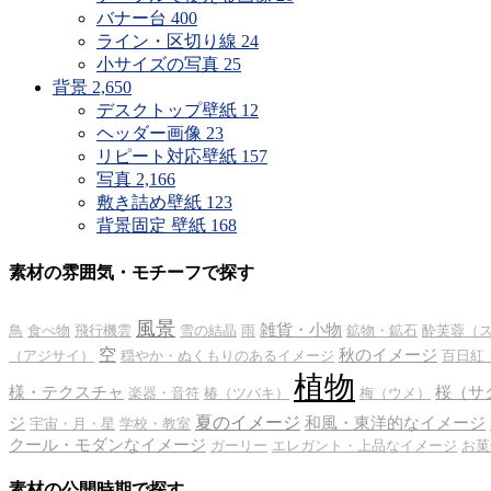
バナー台
400
ライン・区切り線
24
小サイズの写真
25
背景
2,650
デスクトップ壁紙
12
ヘッダー画像
23
リピート対応壁紙
157
写真
2,166
敷き詰め壁紙
123
背景固定 壁紙
168
素材の雰囲気・モチーフで探す
風景
雑貨・小物
鳥
食べ物
飛行機雲
雪の結晶
雨
鉱物・鉱石
酔芙蓉（
空
秋のイメージ
（アジサイ）
穏やか・ぬくもりのあるイメージ
百日紅
植物
様・テクスチャ
桜（サ
楽器・音符
椿（ツバキ）
梅（ウメ）
夏のイメージ
ジ
和風・東洋的なイメージ
宇宙・月・星
学校・教室
クール・モダンなイメージ
ガーリー
エレガント・上品なイメージ
お菓
素材の公開時期で探す