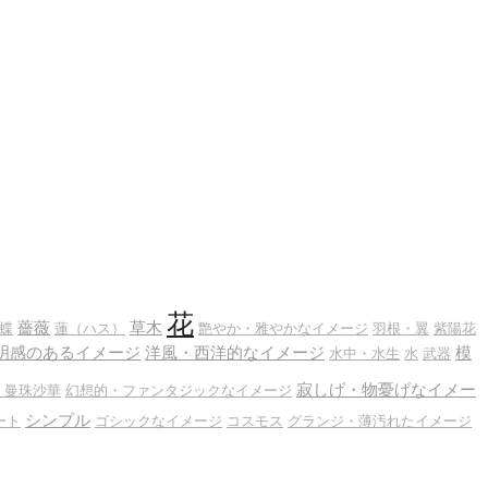
花
薔薇
草木
蝶
蓮（ハス）
艶やか・雅やかなイメージ
羽根・翼
紫陽花
明感のあるイメージ
洋風・西洋的なイメージ
模
水中・水生
水
武器
寂しげ・物憂げなイメー
・曼珠沙華
幻想的・ファンタジックなイメージ
シンプル
ート
ゴシックなイメージ
コスモス
グランジ・薄汚れたイメージ