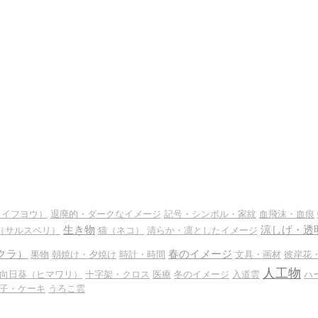
スイフヨウ）
退廃的・ダークなイメージ
記号・シンボル・家紋
血飛沫・血痕
生き物
涼しげ・透
（サルスベリ）
猫（ネコ）
清らか・凛としたイメージ
クラ）
春のイメージ
果物
朝焼け・夕焼け
時計・時間
文具・画材
彼岸花
人工物
向日葵（ヒマワリ）
十字架・クロス
医療
冬のイメージ
入道雲
ハ
子・ケーキ
うろこ雲