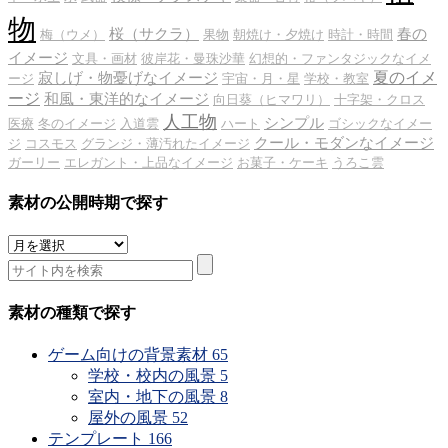
物
桜（サクラ）
春の
梅（ウメ）
果物
朝焼け・夕焼け
時計・時間
イメージ
文具・画材
彼岸花・曼珠沙華
幻想的・ファンタジックなイメ
夏のイメ
寂しげ・物憂げなイメージ
ージ
宇宙・月・星
学校・教室
ージ
和風・東洋的なイメージ
向日葵（ヒマワリ）
十字架・クロス
人工物
シンプル
医療
冬のイメージ
入道雲
ハート
ゴシックなイメー
クール・モダンなイメージ
ジ
コスモス
グランジ・薄汚れたイメージ
ガーリー
エレガント・上品なイメージ
お菓子・ケーキ
うろこ雲
素材の公開時期で探す
素
材
の
公
素材の種類で探す
開
時
ゲーム向けの背景素材
65
期
学校・校内の風景
5
で
室内・地下の風景
8
探
屋外の風景
52
す
テンプレート
166