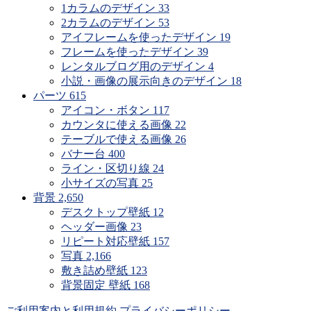
1カラムのデザイン
33
2カラムのデザイン
53
アイフレームを使ったデザイン
19
フレームを使ったデザイン
39
レンタルブログ用のデザイン
4
小説・画像の展示向きのデザイン
18
パーツ
615
アイコン・ボタン
117
カウンタに使える画像
22
テーブルで使える画像
26
バナー台
400
ライン・区切り線
24
小サイズの写真
25
背景
2,650
デスクトップ壁紙
12
ヘッダー画像
23
リピート対応壁紙
157
写真
2,166
敷き詰め壁紙
123
背景固定 壁紙
168
ご利用案内と利用規約
プライバシーポリシー