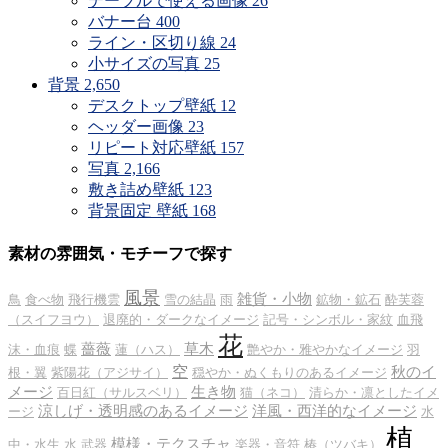
テーブルで使える画像
26
バナー台
400
ライン・区切り線
24
小サイズの写真
25
背景
2,650
デスクトップ壁紙
12
ヘッダー画像
23
リピート対応壁紙
157
写真
2,166
敷き詰め壁紙
123
背景固定 壁紙
168
素材の雰囲気・モチーフで探す
風景
雑貨・小物
鳥
食べ物
飛行機雲
雪の結晶
雨
鉱物・鉱石
酔芙蓉
（スイフヨウ）
退廃的・ダークなイメージ
記号・シンボル・家紋
血飛
花
薔薇
草木
沫・血痕
蝶
蓮（ハス）
艶やか・雅やかなイメージ
羽
空
秋のイ
根・翼
紫陽花（アジサイ）
穏やか・ぬくもりのあるイメージ
メージ
生き物
百日紅（サルスベリ）
猫（ネコ）
清らか・凛としたイメ
涼しげ・透明感のあるイメージ
洋風・西洋的なイメージ
ージ
水
植
模様・テクスチャ
中・水生
水
武器
楽器・音符
椿（ツバキ）