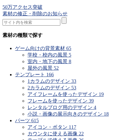
50万アクセス突破
素材の修正・削除のお知らせ
素材の種類で探す
ゲーム向けの背景素材
65
学校・校内の風景
5
室内・地下の風景
8
屋外の風景
52
テンプレート
166
1カラムのデザイン
33
2カラムのデザイン
53
アイフレームを使ったデザイン
19
フレームを使ったデザイン
39
レンタルブログ用のデザイン
4
小説・画像の展示向きのデザイン
18
パーツ
615
アイコン・ボタン
117
カウンタに使える画像
22