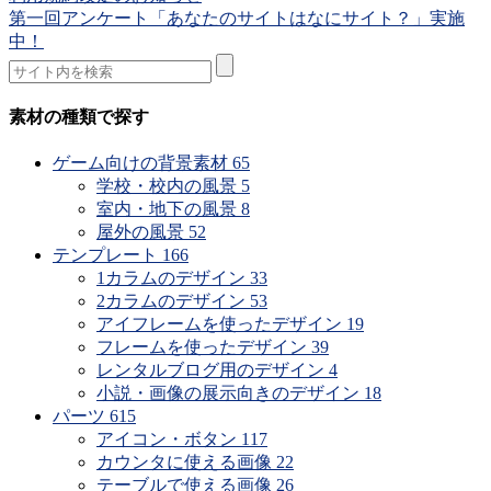
第一回アンケート「あなたのサイトはなにサイト？」実施
中！
素材の種類で探す
ゲーム向けの背景素材
65
学校・校内の風景
5
室内・地下の風景
8
屋外の風景
52
テンプレート
166
1カラムのデザイン
33
2カラムのデザイン
53
アイフレームを使ったデザイン
19
フレームを使ったデザイン
39
レンタルブログ用のデザイン
4
小説・画像の展示向きのデザイン
18
パーツ
615
アイコン・ボタン
117
カウンタに使える画像
22
テーブルで使える画像
26