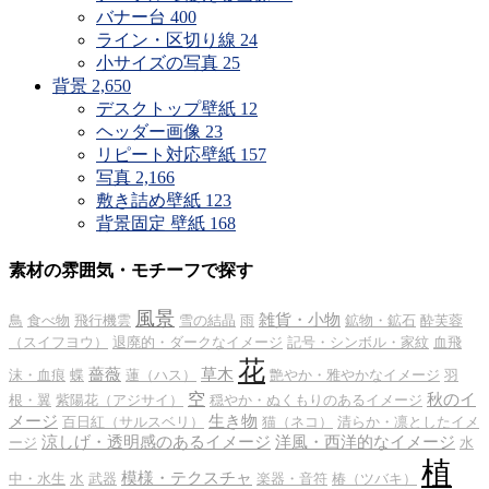
バナー台
400
ライン・区切り線
24
小サイズの写真
25
背景
2,650
デスクトップ壁紙
12
ヘッダー画像
23
リピート対応壁紙
157
写真
2,166
敷き詰め壁紙
123
背景固定 壁紙
168
素材の雰囲気・モチーフで探す
風景
雑貨・小物
鳥
食べ物
飛行機雲
雪の結晶
雨
鉱物・鉱石
酔芙蓉
（スイフヨウ）
退廃的・ダークなイメージ
記号・シンボル・家紋
血飛
花
薔薇
草木
沫・血痕
蝶
蓮（ハス）
艶やか・雅やかなイメージ
羽
空
秋のイ
根・翼
紫陽花（アジサイ）
穏やか・ぬくもりのあるイメージ
メージ
生き物
百日紅（サルスベリ）
猫（ネコ）
清らか・凛としたイメ
涼しげ・透明感のあるイメージ
洋風・西洋的なイメージ
ージ
水
植
模様・テクスチャ
中・水生
水
武器
楽器・音符
椿（ツバキ）