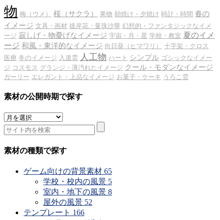
物
桜（サクラ）
春の
梅（ウメ）
果物
朝焼け・夕焼け
時計・時間
イメージ
文具・画材
彼岸花・曼珠沙華
幻想的・ファンタジックなイメ
夏のイメ
寂しげ・物憂げなイメージ
ージ
宇宙・月・星
学校・教室
ージ
和風・東洋的なイメージ
向日葵（ヒマワリ）
十字架・クロス
人工物
シンプル
医療
冬のイメージ
入道雲
ハート
ゴシックなイメー
クール・モダンなイメージ
ジ
コスモス
グランジ・薄汚れたイメージ
ガーリー
エレガント・上品なイメージ
お菓子・ケーキ
うろこ雲
素材の公開時期で探す
素
材
の
公
素材の種類で探す
開
時
ゲーム向けの背景素材
65
期
学校・校内の風景
5
で
室内・地下の風景
8
探
屋外の風景
52
す
テンプレート
166