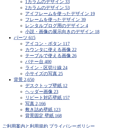
1カラムのデザイン
33
2カラムのデザイン
53
アイフレームを使ったデザイン
19
フレームを使ったデザイン
39
レンタルブログ用のデザイン
4
小説・画像の展示向きのデザイン
18
パーツ
615
アイコン・ボタン
117
カウンタに使える画像
22
テーブルで使える画像
26
バナー台
400
ライン・区切り線
24
小サイズの写真
25
背景
2,650
デスクトップ壁紙
12
ヘッダー画像
23
リピート対応壁紙
157
写真
2,166
敷き詰め壁紙
123
背景固定 壁紙
168
ご利用案内と利用規約
プライバシーポリシー