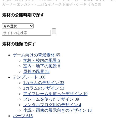
ガーリー
エレガント・上品なイメージ
お菓子・ケーキ
うろこ雲
素材の公開時期で探す
素
材
の
公
素材の種類で探す
開
時
ゲーム向けの背景素材
65
期
学校・校内の風景
5
で
室内・地下の風景
8
探
屋外の風景
52
す
テンプレート
166
1カラムのデザイン
33
2カラムのデザイン
53
アイフレームを使ったデザイン
19
フレームを使ったデザイン
39
レンタルブログ用のデザイン
4
小説・画像の展示向きのデザイン
18
パーツ
615