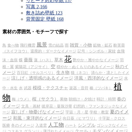
リピート対応壁紙
157
写真
2,166
敷き詰め壁紙
123
背景固定 壁紙
168
素材の雰囲気・モチーフで探す
風景
雑貨・小物
鳥
食べ物
飛行機雲
雪の結晶
雨
鉱物・鉱石
酔芙蓉
（スイフヨウ）
退廃的・ダークなイメージ
記号・シンボル・家紋
血飛
花
薔薇
草木
沫・血痕
蝶
蓮（ハス）
艶やか・雅やかなイメージ
羽
空
秋のイ
根・翼
紫陽花（アジサイ）
穏やか・ぬくもりのあるイメージ
メージ
生き物
百日紅（サルスベリ）
猫（ネコ）
清らか・凛としたイメ
涼しげ・透明感のあるイメージ
洋風・西洋的なイメージ
ージ
水
植
模様・テクスチャ
中・水生
水
武器
楽器・音符
椿（ツバキ）
物
桜（サクラ）
春の
梅（ウメ）
果物
朝焼け・夕焼け
時計・時間
イメージ
文具・画材
彼岸花・曼珠沙華
幻想的・ファンタジックなイメ
夏のイメ
寂しげ・物憂げなイメージ
ージ
宇宙・月・星
学校・教室
ージ
和風・東洋的なイメージ
向日葵（ヒマワリ）
十字架・クロス
人工物
シンプル
医療
冬のイメージ
入道雲
ハート
ゴシックなイメー
クール・モダンなイメージ
ジ
コスモス
グランジ・薄汚れたイメージ