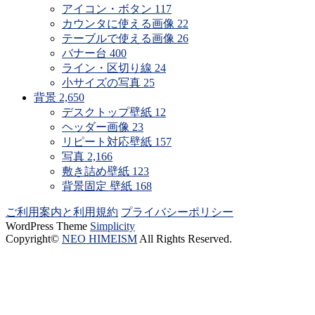
アイコン・ボタン
117
カウンタに使える画像
22
テーブルで使える画像
26
バナー台
400
ライン・区切り線
24
小サイズの写真
25
背景
2,650
デスクトップ壁紙
12
ヘッダー画像
23
リピート対応壁紙
157
写真
2,166
敷き詰め壁紙
123
背景固定 壁紙
168
ご利用案内と利用規約
プライバシーポリシー
WordPress Theme
Simplicity
Copyright©
NEO HIMEISM
All Rights Reserved.