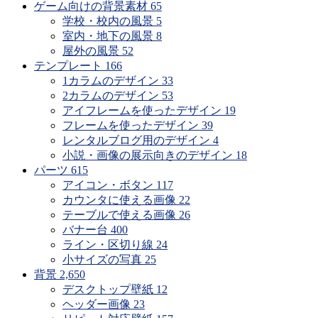
ゲーム向けの背景素材
65
学校・校内の風景
5
室内・地下の風景
8
屋外の風景
52
テンプレート
166
1カラムのデザイン
33
2カラムのデザイン
53
アイフレームを使ったデザイン
19
フレームを使ったデザイン
39
レンタルブログ用のデザイン
4
小説・画像の展示向きのデザイン
18
パーツ
615
アイコン・ボタン
117
カウンタに使える画像
22
テーブルで使える画像
26
バナー台
400
ライン・区切り線
24
小サイズの写真
25
背景
2,650
デスクトップ壁紙
12
ヘッダー画像
23