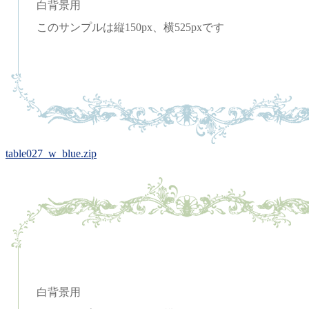
白背景用
このサンプルは縦150px、横525pxです
table027_w_blue.zip
白背景用