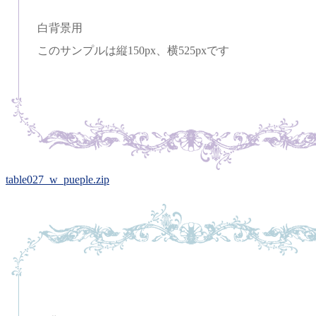
白背景用
このサンプルは縦150px、横525pxです
table027_w_pueple.zip