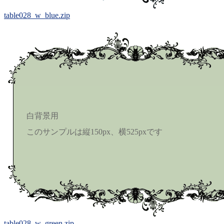
table028_w_blue.zip
白背景用
このサンプルは縦150px、横525pxです
table028_w_green.zip