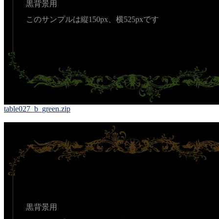
黒背景用
このサンプルは縦150px、横525pxです
table027_b_green.zip
黒背景用