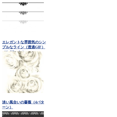
エレガントな雰囲気のシン
プルなライン（透過GIF）
（4パターン）
淡い風合いの薔薇（4パタ
ーン）