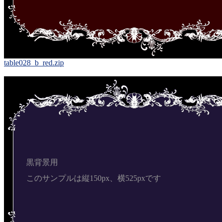
table028_b_red.zip
黒背景用
このサンプルは縦150px、横525pxです