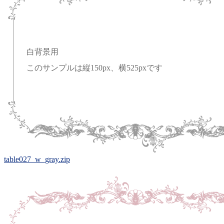
白背景用
このサンプルは縦150px、横525pxです
table027_w_gray.zip