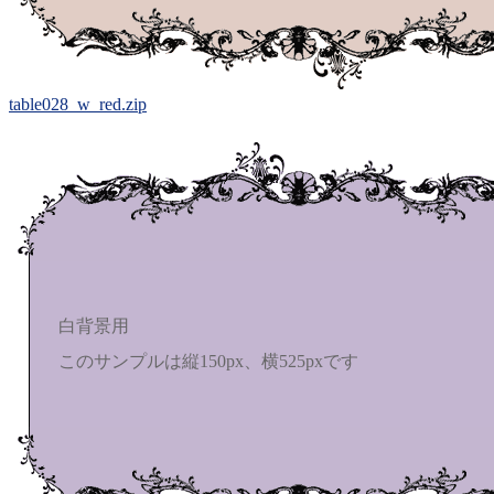
table028_w_red.zip
白背景用
このサンプルは縦150px、横525pxです