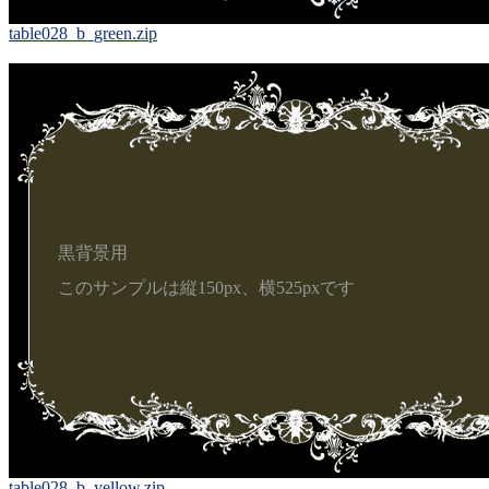
table028_b_green.zip
黒背景用
このサンプルは縦150px、横525pxです
table028_b_yellow.zip