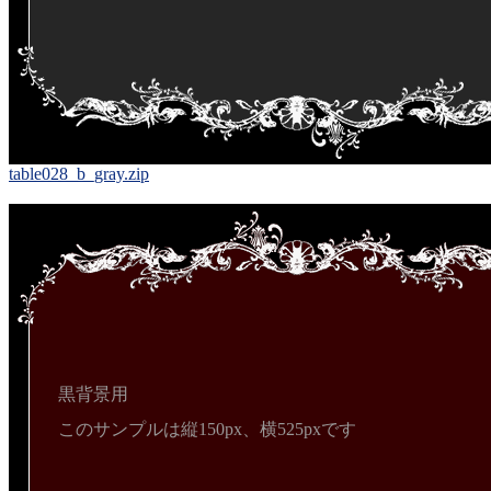
table028_b_gray.zip
黒背景用
このサンプルは縦150px、横525pxです