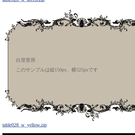
白背景用
このサンプルは縦150px、横525pxです
table028_w_yellow.zip