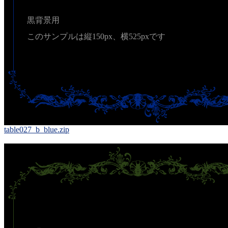
黒背景用
このサンプルは縦150px、横525pxです
table027_b_blue.zip