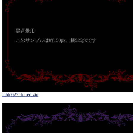
黒背景用
このサンプルは縦150px、横525pxです
table027_b_red.zip