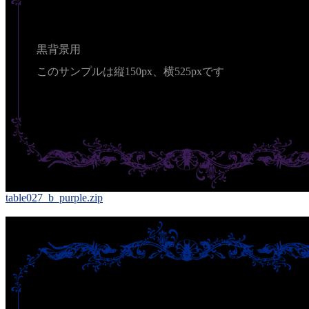
黒背景用
このサンプルは縦150px、横525pxです
table027_b_purple.zip