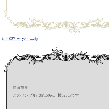
table027_w_yellow.zip
白背景用
このサンプルは縦150px、横525pxです