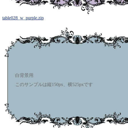
table028_w_purple.zip
白背景用
このサンプルは縦150px、横525pxです