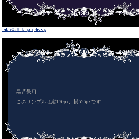
table028_b_purple.zip
黒背景用
このサンプルは縦150px、横525pxです