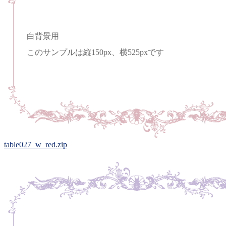
白背景用
このサンプルは縦150px、横525pxです
table027_w_red.zip