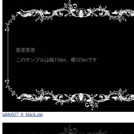
黒背景用
このサンプルは縦150px、横525pxです
table027_b_black.zip