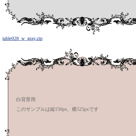
table028_w_gray.zip
白背景用
このサンプルは縦150px、横525pxです