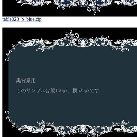
table028_b_blue.zip
黒背景用
このサンプルは縦150px、横525pxです