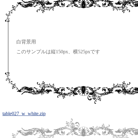
白背景用
このサンプルは縦150px、横525pxです
table027_w_white.zip