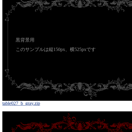
黒背景用
このサンプルは縦150px、横525pxです
table027_b_gray.zip