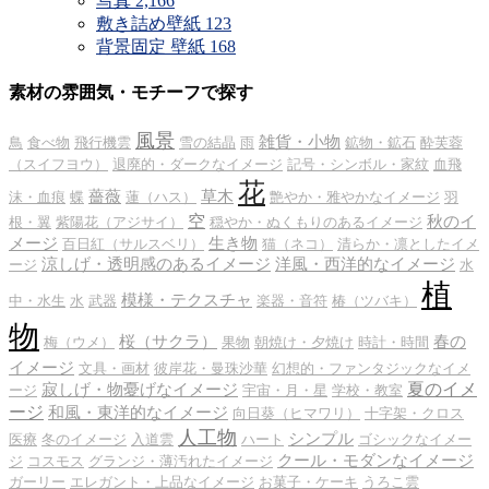
写真
2,166
敷き詰め壁紙
123
背景固定 壁紙
168
素材の雰囲気・モチーフで探す
風景
雑貨・小物
鳥
食べ物
飛行機雲
雪の結晶
雨
鉱物・鉱石
酔芙蓉
（スイフヨウ）
退廃的・ダークなイメージ
記号・シンボル・家紋
血飛
花
薔薇
草木
沫・血痕
蝶
蓮（ハス）
艶やか・雅やかなイメージ
羽
空
秋のイ
根・翼
紫陽花（アジサイ）
穏やか・ぬくもりのあるイメージ
メージ
生き物
百日紅（サルスベリ）
猫（ネコ）
清らか・凛としたイメ
涼しげ・透明感のあるイメージ
洋風・西洋的なイメージ
ージ
水
植
模様・テクスチャ
中・水生
水
武器
楽器・音符
椿（ツバキ）
物
桜（サクラ）
春の
梅（ウメ）
果物
朝焼け・夕焼け
時計・時間
イメージ
文具・画材
彼岸花・曼珠沙華
幻想的・ファンタジックなイメ
夏のイメ
寂しげ・物憂げなイメージ
ージ
宇宙・月・星
学校・教室
ージ
和風・東洋的なイメージ
向日葵（ヒマワリ）
十字架・クロス
人工物
シンプル
医療
冬のイメージ
入道雲
ハート
ゴシックなイメー
クール・モダンなイメージ
ジ
コスモス
グランジ・薄汚れたイメージ
ガーリー
エレガント・上品なイメージ
お菓子・ケーキ
うろこ雲