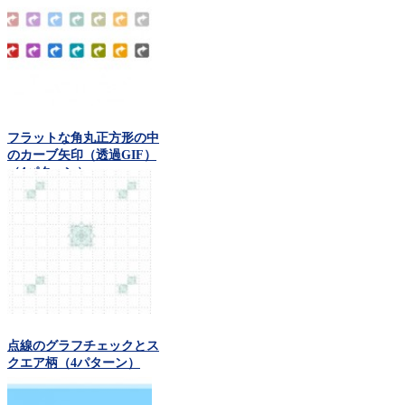
フラットな角丸正方形の中
のカーブ矢印（透過GIF）
（4パターン）
点線のグラフチェックとス
クエア柄（4パターン）