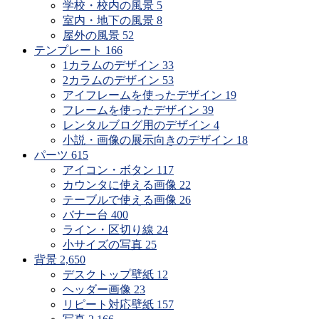
学校・校内の風景
5
室内・地下の風景
8
屋外の風景
52
テンプレート
166
1カラムのデザイン
33
2カラムのデザイン
53
アイフレームを使ったデザイン
19
フレームを使ったデザイン
39
レンタルブログ用のデザイン
4
小説・画像の展示向きのデザイン
18
パーツ
615
アイコン・ボタン
117
カウンタに使える画像
22
テーブルで使える画像
26
バナー台
400
ライン・区切り線
24
小サイズの写真
25
背景
2,650
デスクトップ壁紙
12
ヘッダー画像
23
リピート対応壁紙
157