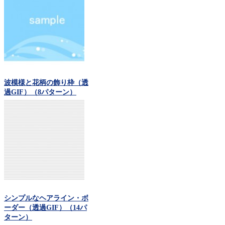
波模様と花柄の飾り枠（透
過GIF）（8パターン）
シンプルなヘアライン・ボ
ーダー（透過GIF）（14パ
ターン）