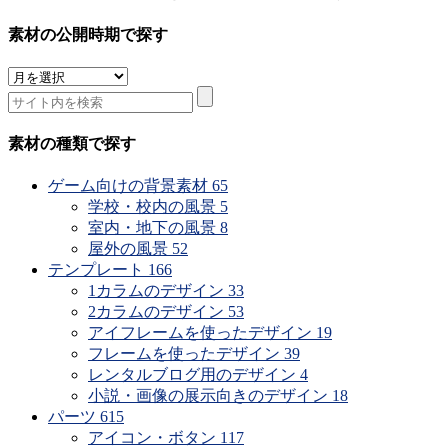
素材の公開時期で探す
素
材
の
公
素材の種類で探す
開
時
ゲーム向けの背景素材
65
期
学校・校内の風景
5
で
室内・地下の風景
8
探
屋外の風景
52
す
テンプレート
166
1カラムのデザイン
33
2カラムのデザイン
53
アイフレームを使ったデザイン
19
フレームを使ったデザイン
39
レンタルブログ用のデザイン
4
小説・画像の展示向きのデザイン
18
パーツ
615
アイコン・ボタン
117