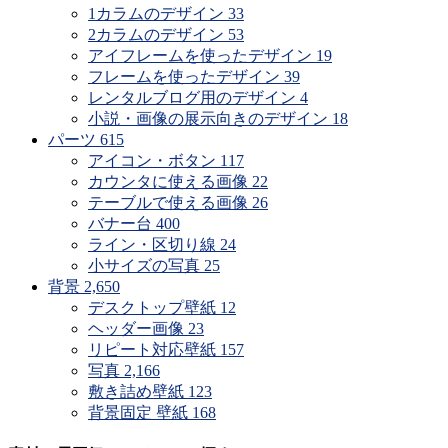
1カラムのデザイン
33
2カラムのデザイン
53
アイフレームを使ったデザイン
19
フレームを使ったデザイン
39
レンタルブログ用のデザイン
4
小説・画像の展示向きのデザイン
18
パーツ
615
アイコン・ボタン
117
カウンタに使える画像
22
テーブルで使える画像
26
バナー台
400
ライン・区切り線
24
小サイズの写真
25
背景
2,650
デスクトップ壁紙
12
ヘッダー画像
23
リピート対応壁紙
157
写真
2,166
敷き詰め壁紙
123
背景固定 壁紙
168