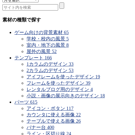
材
の
公
素材の種類で探す
開
時
ゲーム向けの背景素材
65
期
学校・校内の風景
5
で
室内・地下の風景
8
探
屋外の風景
52
す
テンプレート
166
1カラムのデザイン
33
2カラムのデザイン
53
アイフレームを使ったデザイン
19
フレームを使ったデザイン
39
レンタルブログ用のデザイン
4
小説・画像の展示向きのデザイン
18
パーツ
615
アイコン・ボタン
117
カウンタに使える画像
22
テーブルで使える画像
26
バナー台
400
ライン・区切り線
24