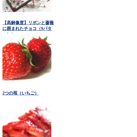
【高解像度】リボンと薔薇
に囲まれたチョコ（9パタ
ーン）
2つの苺（いちご）