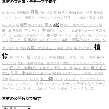
素材の雰囲気・モチーフで探す
風景
雑貨・小物
鳥
食べ物
飛行機雲
雪の結晶
雨
鉱物・鉱石
酔芙蓉
（スイフヨウ）
退廃的・ダークなイメージ
記号・シンボル・家紋
血飛
花
薔薇
草木
沫・血痕
蝶
蓮（ハス）
艶やか・雅やかなイメージ
羽
空
秋のイ
根・翼
紫陽花（アジサイ）
穏やか・ぬくもりのあるイメージ
メージ
生き物
百日紅（サルスベリ）
猫（ネコ）
清らか・凛としたイメ
涼しげ・透明感のあるイメージ
洋風・西洋的なイメージ
ージ
水
植
模様・テクスチャ
中・水生
水
武器
楽器・音符
椿（ツバキ）
物
桜（サクラ）
春の
梅（ウメ）
果物
朝焼け・夕焼け
時計・時間
イメージ
文具・画材
彼岸花・曼珠沙華
幻想的・ファンタジックなイメ
夏のイメ
寂しげ・物憂げなイメージ
ージ
宇宙・月・星
学校・教室
ージ
和風・東洋的なイメージ
向日葵（ヒマワリ）
十字架・クロス
人工物
シンプル
医療
冬のイメージ
入道雲
ハート
ゴシックなイメー
クール・モダンなイメージ
ジ
コスモス
グランジ・薄汚れたイメージ
ガーリー
エレガント・上品なイメージ
お菓子・ケーキ
うろこ雲
素材の公開時期で探す
素