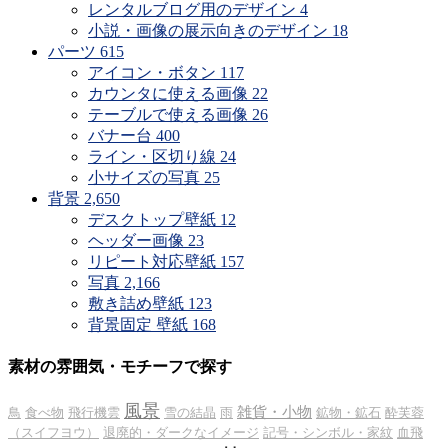
レンタルブログ用のデザイン
4
小説・画像の展示向きのデザイン
18
パーツ
615
アイコン・ボタン
117
カウンタに使える画像
22
テーブルで使える画像
26
バナー台
400
ライン・区切り線
24
小サイズの写真
25
背景
2,650
デスクトップ壁紙
12
ヘッダー画像
23
リピート対応壁紙
157
写真
2,166
敷き詰め壁紙
123
背景固定 壁紙
168
素材の雰囲気・モチーフで探す
風景
雑貨・小物
鳥
食べ物
飛行機雲
雪の結晶
雨
鉱物・鉱石
酔芙蓉
（スイフヨウ）
退廃的・ダークなイメージ
記号・シンボル・家紋
血飛