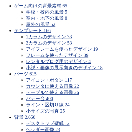
時
ゲーム向けの背景素材
65
期
学校・校内の風景
5
で
室内・地下の風景
8
探
屋外の風景
52
す
テンプレート
166
1カラムのデザイン
33
2カラムのデザイン
53
アイフレームを使ったデザイン
19
フレームを使ったデザイン
39
レンタルブログ用のデザイン
4
小説・画像の展示向きのデザイン
18
パーツ
615
アイコン・ボタン
117
カウンタに使える画像
22
テーブルで使える画像
26
バナー台
400
ライン・区切り線
24
小サイズの写真
25
背景
2,650
デスクトップ壁紙
12
ヘッダー画像
23