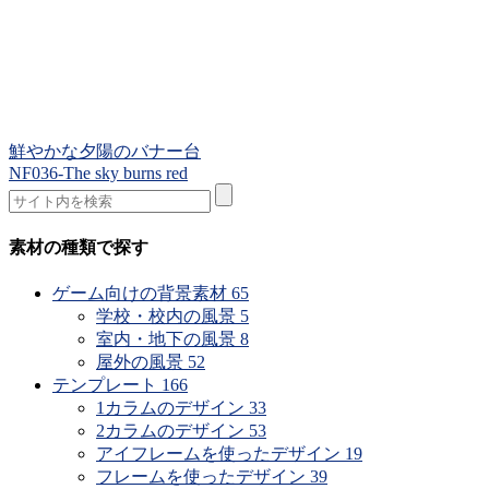
鮮やかな夕陽のバナー台
NF036-The sky burns red
素材の種類で探す
ゲーム向けの背景素材
65
学校・校内の風景
5
室内・地下の風景
8
屋外の風景
52
テンプレート
166
1カラムのデザイン
33
2カラムのデザイン
53
アイフレームを使ったデザイン
19
フレームを使ったデザイン
39