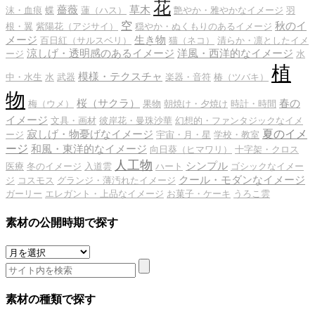
花
薔薇
草木
沫・血痕
蝶
蓮（ハス）
艶やか・雅やかなイメージ
羽
空
秋のイ
根・翼
紫陽花（アジサイ）
穏やか・ぬくもりのあるイメージ
メージ
生き物
百日紅（サルスベリ）
猫（ネコ）
清らか・凛としたイメ
涼しげ・透明感のあるイメージ
洋風・西洋的なイメージ
ージ
水
植
模様・テクスチャ
中・水生
水
武器
楽器・音符
椿（ツバキ）
物
桜（サクラ）
春の
梅（ウメ）
果物
朝焼け・夕焼け
時計・時間
イメージ
文具・画材
彼岸花・曼珠沙華
幻想的・ファンタジックなイメ
夏のイメ
寂しげ・物憂げなイメージ
ージ
宇宙・月・星
学校・教室
ージ
和風・東洋的なイメージ
向日葵（ヒマワリ）
十字架・クロス
人工物
シンプル
医療
冬のイメージ
入道雲
ハート
ゴシックなイメー
クール・モダンなイメージ
ジ
コスモス
グランジ・薄汚れたイメージ
ガーリー
エレガント・上品なイメージ
お菓子・ケーキ
うろこ雲
素材の公開時期で探す
素
材
の
公
素材の種類で探す
開