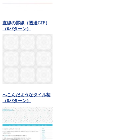
直線の罫線（透過GIF）
（6パターン）
へこんだようなタイル柄
（8パターン）