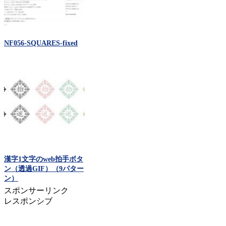
NF056-SQUARES-fixed
漢字1文字のweb拍手ボタ
ン（透過GIF）（9パター
ン）
スポンサーリンク
レスポンシブ