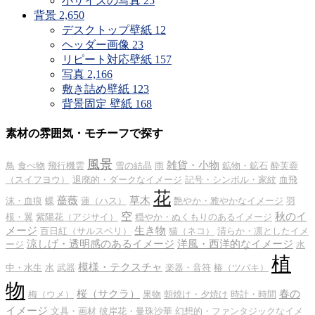
小サイズの写真
25
背景
2,650
デスクトップ壁紙
12
ヘッダー画像
23
リピート対応壁紙
157
写真
2,166
敷き詰め壁紙
123
背景固定 壁紙
168
素材の雰囲気・モチーフで探す
風景
雑貨・小物
鳥
食べ物
飛行機雲
雪の結晶
雨
鉱物・鉱石
酔芙蓉
（スイフヨウ）
退廃的・ダークなイメージ
記号・シンボル・家紋
血飛
花
薔薇
草木
沫・血痕
蝶
蓮（ハス）
艶やか・雅やかなイメージ
羽
空
秋のイ
根・翼
紫陽花（アジサイ）
穏やか・ぬくもりのあるイメージ
メージ
生き物
百日紅（サルスベリ）
猫（ネコ）
清らか・凛としたイメ
涼しげ・透明感のあるイメージ
洋風・西洋的なイメージ
ージ
水
植
模様・テクスチャ
中・水生
水
武器
楽器・音符
椿（ツバキ）
物
桜（サクラ）
春の
梅（ウメ）
果物
朝焼け・夕焼け
時計・時間
イメージ
文具・画材
彼岸花・曼珠沙華
幻想的・ファンタジックなイメ