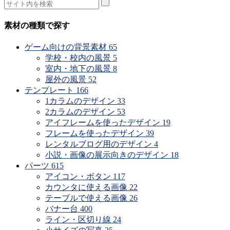
素材の種類で探す
ゲーム向けの背景素材
65
学校・校内の風景
5
室内・地下の風景
8
屋外の風景
52
テンプレート
166
1カラムのデザイン
33
2カラムのデザイン
53
アイフレームを使ったデザイン
19
フレームを使ったデザイン
39
レンタルブログ用のデザイン
4
小説・画像の展示向きのデザイン
18
パーツ
615
アイコン・ボタン
117
カウンタに使える画像
22
テーブルで使える画像
26
バナー台
400
ライン・区切り線
24