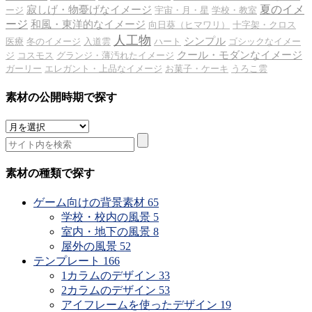
夏のイメ
寂しげ・物憂げなイメージ
ージ
宇宙・月・星
学校・教室
ージ
和風・東洋的なイメージ
向日葵（ヒマワリ）
十字架・クロス
人工物
シンプル
医療
冬のイメージ
入道雲
ハート
ゴシックなイメー
クール・モダンなイメージ
ジ
コスモス
グランジ・薄汚れたイメージ
ガーリー
エレガント・上品なイメージ
お菓子・ケーキ
うろこ雲
素材の公開時期で探す
素
材
の
公
素材の種類で探す
開
時
ゲーム向けの背景素材
65
期
学校・校内の風景
5
で
室内・地下の風景
8
探
屋外の風景
52
す
テンプレート
166
1カラムのデザイン
33
2カラムのデザイン
53
アイフレームを使ったデザイン
19