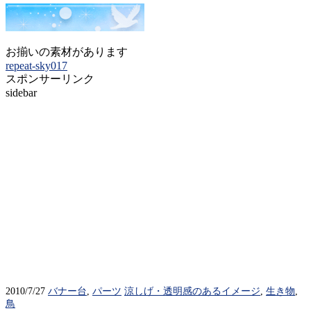
お揃いの素材があります
repeat-sky017
スポンサーリンク
sidebar
2010/7/27
バナー台
,
パーツ
涼しげ・透明感のあるイメージ
,
生き物
,
鳥