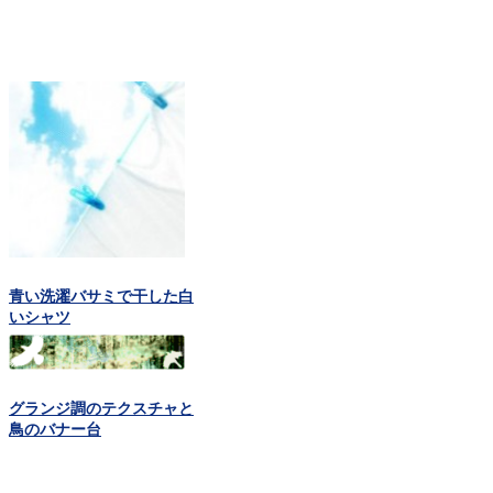
青い洗濯バサミで干した白
いシャツ
グランジ調のテクスチャと
鳥のバナー台