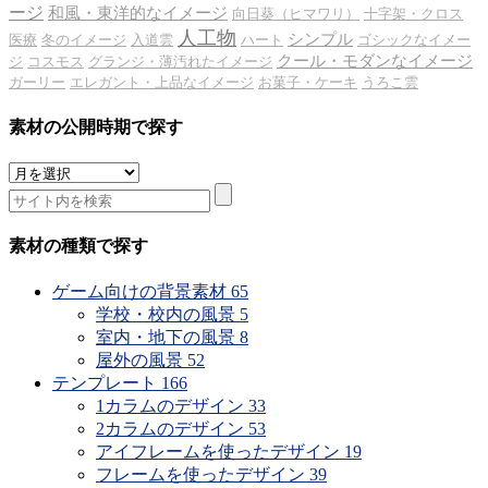
ージ
和風・東洋的なイメージ
向日葵（ヒマワリ）
十字架・クロス
人工物
シンプル
医療
冬のイメージ
入道雲
ハート
ゴシックなイメー
クール・モダンなイメージ
ジ
コスモス
グランジ・薄汚れたイメージ
ガーリー
エレガント・上品なイメージ
お菓子・ケーキ
うろこ雲
素材の公開時期で探す
素
材
の
公
素材の種類で探す
開
時
ゲーム向けの背景素材
65
期
学校・校内の風景
5
で
室内・地下の風景
8
探
屋外の風景
52
す
テンプレート
166
1カラムのデザイン
33
2カラムのデザイン
53
アイフレームを使ったデザイン
19
フレームを使ったデザイン
39