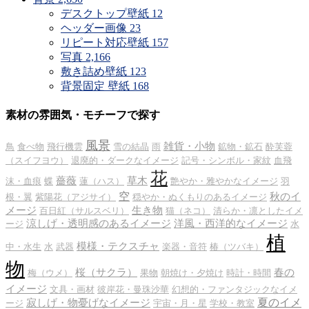
デスクトップ壁紙
12
ヘッダー画像
23
リピート対応壁紙
157
写真
2,166
敷き詰め壁紙
123
背景固定 壁紙
168
素材の雰囲気・モチーフで探す
風景
雑貨・小物
鳥
食べ物
飛行機雲
雪の結晶
雨
鉱物・鉱石
酔芙蓉
（スイフヨウ）
退廃的・ダークなイメージ
記号・シンボル・家紋
血飛
花
薔薇
草木
沫・血痕
蝶
蓮（ハス）
艶やか・雅やかなイメージ
羽
空
秋のイ
根・翼
紫陽花（アジサイ）
穏やか・ぬくもりのあるイメージ
メージ
生き物
百日紅（サルスベリ）
猫（ネコ）
清らか・凛としたイメ
涼しげ・透明感のあるイメージ
洋風・西洋的なイメージ
ージ
水
植
模様・テクスチャ
中・水生
水
武器
楽器・音符
椿（ツバキ）
物
桜（サクラ）
春の
梅（ウメ）
果物
朝焼け・夕焼け
時計・時間
イメージ
文具・画材
彼岸花・曼珠沙華
幻想的・ファンタジックなイメ
夏のイメ
寂しげ・物憂げなイメージ
ージ
宇宙・月・星
学校・教室