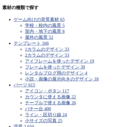
素材の種類で探す
ゲーム向けの背景素材
65
学校・校内の風景
5
室内・地下の風景
8
屋外の風景
52
テンプレート
166
1カラムのデザイン
33
2カラムのデザイン
53
アイフレームを使ったデザイン
19
フレームを使ったデザイン
39
レンタルブログ用のデザイン
4
小説・画像の展示向きのデザイン
18
パーツ
615
アイコン・ボタン
117
カウンタに使える画像
22
テーブルで使える画像
26
バナー台
400
ライン・区切り線
24
小サイズの写真
25
背景
2,650