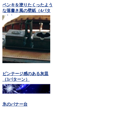
ペンキを塗りたくったよう
な落書き風の壁紙（4パタ
ーン）
ビンテージ感のある灰皿
（3パターン）
氷のバナー台