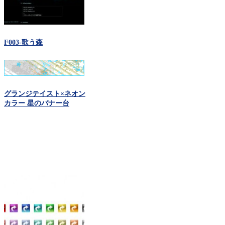
F003-歌う森
グランジテイスト×ネオン
カラー 星のバナー台