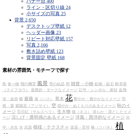
バナー台
400
ライン・区切り線
24
小サイズの写真
25
背景
2,650
デスクトップ壁紙
12
ヘッダー画像
23
リピート対応壁紙
157
写真
2,166
敷き詰め壁紙
123
背景固定 壁紙
168
素材の雰囲気・モチーフで探す
風景
雑貨・小物
鳥
食べ物
飛行機雲
雪の結晶
雨
鉱物・鉱石
酔芙蓉
（スイフヨウ）
退廃的・ダークなイメージ
記号・シンボル・家紋
血飛
花
薔薇
草木
沫・血痕
蝶
蓮（ハス）
艶やか・雅やかなイメージ
羽
空
秋のイ
根・翼
紫陽花（アジサイ）
穏やか・ぬくもりのあるイメージ
メージ
生き物
百日紅（サルスベリ）
猫（ネコ）
清らか・凛としたイメ
涼しげ・透明感のあるイメージ
洋風・西洋的なイメージ
ージ
水
植
模様・テクスチャ
中・水生
水
武器
楽器・音符
椿（ツバキ）