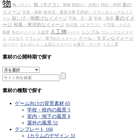
物
桜（サクラ）
春の
梅（ウメ）
果物
朝焼け・夕焼け
時計・時間
イメージ
文具・画材
彼岸花・曼珠沙華
幻想的・ファンタジックなイメ
夏のイメ
寂しげ・物憂げなイメージ
ージ
宇宙・月・星
学校・教室
ージ
和風・東洋的なイメージ
向日葵（ヒマワリ）
十字架・クロス
人工物
シンプル
医療
冬のイメージ
入道雲
ハート
ゴシックなイメー
クール・モダンなイメージ
ジ
コスモス
グランジ・薄汚れたイメージ
ガーリー
エレガント・上品なイメージ
お菓子・ケーキ
うろこ雲
素材の公開時期で探す
素
材
の
公
素材の種類で探す
開
時
ゲーム向けの背景素材
65
期
学校・校内の風景
5
で
室内・地下の風景
8
探
屋外の風景
52
す
テンプレート
166
1カラムのデザイン
33