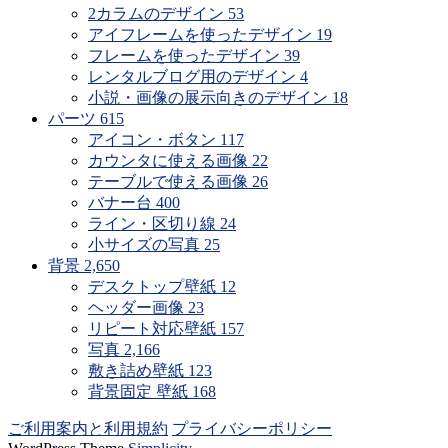
2カラムのデザイン
53
アイフレームを使ったデザイン
19
フレームを使ったデザイン
39
レンタルブログ用のデザイン
4
小説・画像の展示向きのデザイン
18
パーツ
615
アイコン・ボタン
117
カウンタに使える画像
22
テーブルで使える画像
26
バナー台
400
ライン・区切り線
24
小サイズの写真
25
背景
2,650
デスクトップ壁紙
12
ヘッダー画像
23
リピート対応壁紙
157
写真
2,166
敷き詰め壁紙
123
背景固定 壁紙
168
ご利用案内と利用規約
プライバシーポリシー