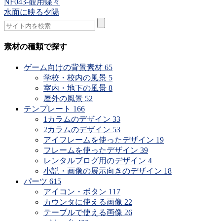
NF043-観用蝶々
水面に映る夕陽
素材の種類で探す
ゲーム向けの背景素材
65
学校・校内の風景
5
室内・地下の風景
8
屋外の風景
52
テンプレート
166
1カラムのデザイン
33
2カラムのデザイン
53
アイフレームを使ったデザイン
19
フレームを使ったデザイン
39
レンタルブログ用のデザイン
4
小説・画像の展示向きのデザイン
18
パーツ
615
アイコン・ボタン
117
カウンタに使える画像
22
テーブルで使える画像
26