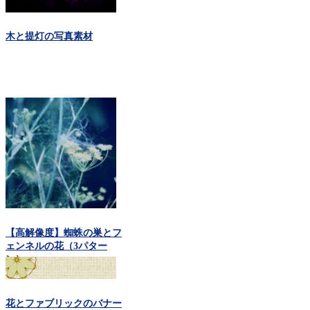
木と提灯の写真素材
【高解像度】蜘蛛の巣とフ
ェンネルの花（3パター
ン）
花とファブリックのバナー