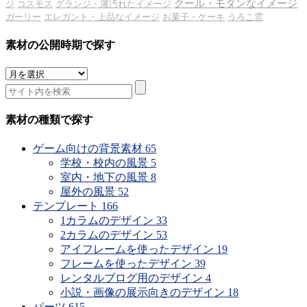
クール・モダンなイメージ
ジ
コスモス
グランジ・薄汚れたイメージ
ガーリー
エレガント・上品なイメージ
お菓子・ケーキ
うろこ雲
素材の公開時期で探す
素
材
の
公
素材の種類で探す
開
時
ゲーム向けの背景素材
65
期
学校・校内の風景
5
で
室内・地下の風景
8
探
屋外の風景
52
す
テンプレート
166
1カラムのデザイン
33
2カラムのデザイン
53
アイフレームを使ったデザイン
19
フレームを使ったデザイン
39
レンタルブログ用のデザイン
4
小説・画像の展示向きのデザイン
18
パーツ
615