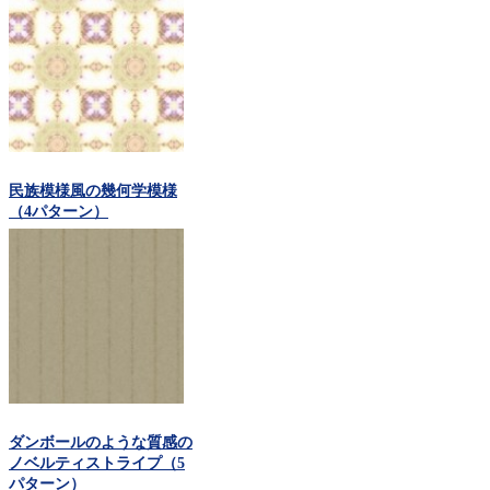
民族模様風の幾何学模様
（4パターン）
ダンボールのような質感の
ノベルティストライプ（5
パターン）