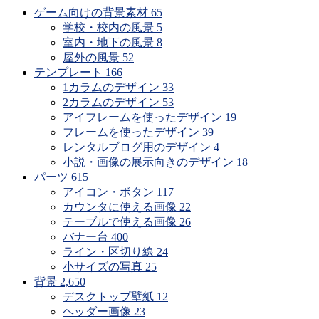
ゲーム向けの背景素材
65
学校・校内の風景
5
室内・地下の風景
8
屋外の風景
52
テンプレート
166
1カラムのデザイン
33
2カラムのデザイン
53
アイフレームを使ったデザイン
19
フレームを使ったデザイン
39
レンタルブログ用のデザイン
4
小説・画像の展示向きのデザイン
18
パーツ
615
アイコン・ボタン
117
カウンタに使える画像
22
テーブルで使える画像
26
バナー台
400
ライン・区切り線
24
小サイズの写真
25
背景
2,650
デスクトップ壁紙
12
ヘッダー画像
23