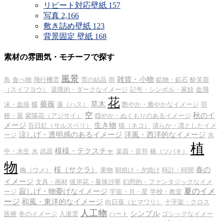
リピート対応壁紙
157
写真
2,166
敷き詰め壁紙
123
背景固定 壁紙
168
素材の雰囲気・モチーフで探す
風景
雑貨・小物
鳥
食べ物
飛行機雲
雪の結晶
雨
鉱物・鉱石
酔芙蓉
（スイフヨウ）
退廃的・ダークなイメージ
記号・シンボル・家紋
血飛
花
薔薇
草木
沫・血痕
蝶
蓮（ハス）
艶やか・雅やかなイメージ
羽
空
秋のイ
根・翼
紫陽花（アジサイ）
穏やか・ぬくもりのあるイメージ
メージ
生き物
百日紅（サルスベリ）
猫（ネコ）
清らか・凛としたイメ
涼しげ・透明感のあるイメージ
洋風・西洋的なイメージ
ージ
水
植
模様・テクスチャ
中・水生
水
武器
楽器・音符
椿（ツバキ）
物
桜（サクラ）
春の
梅（ウメ）
果物
朝焼け・夕焼け
時計・時間
イメージ
文具・画材
彼岸花・曼珠沙華
幻想的・ファンタジックなイメ
夏のイメ
寂しげ・物憂げなイメージ
ージ
宇宙・月・星
学校・教室
ージ
和風・東洋的なイメージ
向日葵（ヒマワリ）
十字架・クロス
人工物
シンプル
医療
冬のイメージ
入道雲
ハート
ゴシックなイメー