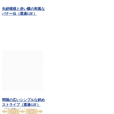
矢絣模様と赤い蝶の和風な
バナー台（透過GIF）
間隔の広いシンプルな斜め
ストライプ（透過GIF）
（14パターン）