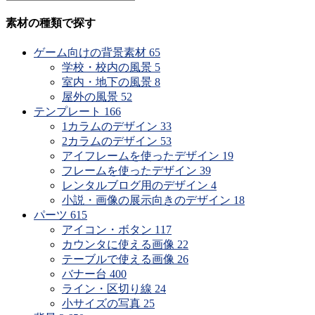
素材の種類で探す
ゲーム向けの背景素材
65
学校・校内の風景
5
室内・地下の風景
8
屋外の風景
52
テンプレート
166
1カラムのデザイン
33
2カラムのデザイン
53
アイフレームを使ったデザイン
19
フレームを使ったデザイン
39
レンタルブログ用のデザイン
4
小説・画像の展示向きのデザイン
18
パーツ
615
アイコン・ボタン
117
カウンタに使える画像
22
テーブルで使える画像
26
バナー台
400
ライン・区切り線
24
小サイズの写真
25