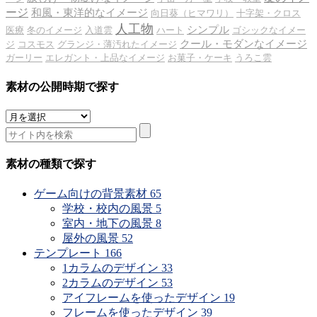
ージ
和風・東洋的なイメージ
向日葵（ヒマワリ）
十字架・クロス
人工物
シンプル
医療
冬のイメージ
入道雲
ハート
ゴシックなイメー
クール・モダンなイメージ
ジ
コスモス
グランジ・薄汚れたイメージ
ガーリー
エレガント・上品なイメージ
お菓子・ケーキ
うろこ雲
素材の公開時期で探す
素
材
の
公
素材の種類で探す
開
時
ゲーム向けの背景素材
65
期
学校・校内の風景
5
で
室内・地下の風景
8
探
屋外の風景
52
す
テンプレート
166
1カラムのデザイン
33
2カラムのデザイン
53
アイフレームを使ったデザイン
19
フレームを使ったデザイン
39