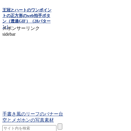
王冠とハートのワンポイン
トの正方形のweb拍手ボタ
ン（透過GIF）（28パター
ン）
スポンサーリンク
sidebar
手書き風のリーフのバナー台
空とメガホンの写真素材