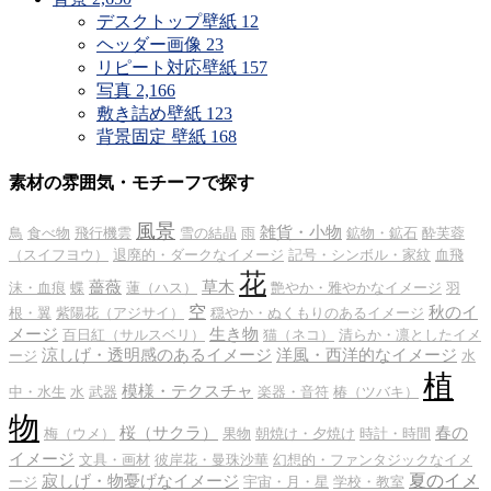
デスクトップ壁紙
12
ヘッダー画像
23
リピート対応壁紙
157
写真
2,166
敷き詰め壁紙
123
背景固定 壁紙
168
素材の雰囲気・モチーフで探す
風景
雑貨・小物
鳥
食べ物
飛行機雲
雪の結晶
雨
鉱物・鉱石
酔芙蓉
（スイフヨウ）
退廃的・ダークなイメージ
記号・シンボル・家紋
血飛
花
薔薇
草木
沫・血痕
蝶
蓮（ハス）
艶やか・雅やかなイメージ
羽
空
秋のイ
根・翼
紫陽花（アジサイ）
穏やか・ぬくもりのあるイメージ
メージ
生き物
百日紅（サルスベリ）
猫（ネコ）
清らか・凛としたイメ
涼しげ・透明感のあるイメージ
洋風・西洋的なイメージ
ージ
水
植
模様・テクスチャ
中・水生
水
武器
楽器・音符
椿（ツバキ）
物
桜（サクラ）
春の
梅（ウメ）
果物
朝焼け・夕焼け
時計・時間
イメージ
文具・画材
彼岸花・曼珠沙華
幻想的・ファンタジックなイメ
夏のイメ
寂しげ・物憂げなイメージ
ージ
宇宙・月・星
学校・教室