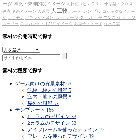
ージ
和風・東洋的なイメージ
向日葵（ヒマワリ）
十字架・クロス
人工物
シンプル
医療
冬のイメージ
入道雲
ハート
ゴシックなイメー
クール・モダンなイメージ
ジ
コスモス
グランジ・薄汚れたイメージ
ガーリー
エレガント・上品なイメージ
お菓子・ケーキ
うろこ雲
素材の公開時期で探す
素
材
の
公
素材の種類で探す
開
時
ゲーム向けの背景素材
65
期
学校・校内の風景
5
で
室内・地下の風景
8
探
屋外の風景
52
す
テンプレート
166
1カラムのデザイン
33
2カラムのデザイン
53
アイフレームを使ったデザイン
19
フレームを使ったデザイン
39