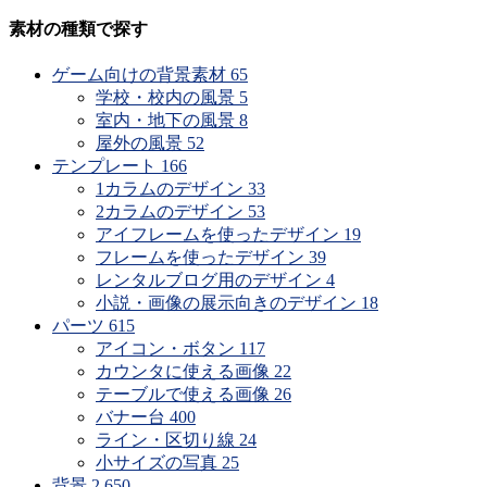
素材の種類で探す
ゲーム向けの背景素材
65
学校・校内の風景
5
室内・地下の風景
8
屋外の風景
52
テンプレート
166
1カラムのデザイン
33
2カラムのデザイン
53
アイフレームを使ったデザイン
19
フレームを使ったデザイン
39
レンタルブログ用のデザイン
4
小説・画像の展示向きのデザイン
18
パーツ
615
アイコン・ボタン
117
カウンタに使える画像
22
テーブルで使える画像
26
バナー台
400
ライン・区切り線
24
小サイズの写真
25
背景
2,650