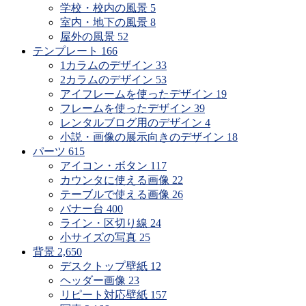
学校・校内の風景
5
室内・地下の風景
8
屋外の風景
52
テンプレート
166
1カラムのデザイン
33
2カラムのデザイン
53
アイフレームを使ったデザイン
19
フレームを使ったデザイン
39
レンタルブログ用のデザイン
4
小説・画像の展示向きのデザイン
18
パーツ
615
アイコン・ボタン
117
カウンタに使える画像
22
テーブルで使える画像
26
バナー台
400
ライン・区切り線
24
小サイズの写真
25
背景
2,650
デスクトップ壁紙
12
ヘッダー画像
23
リピート対応壁紙
157