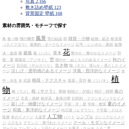
写真
2,166
敷き詰め壁紙
123
背景固定 壁紙
168
素材の雰囲気・モチーフで探す
風景
雑貨・小物
鳥
食べ物
飛行機雲
雪の結晶
雨
鉱物・鉱石
酔芙蓉
（スイフヨウ）
退廃的・ダークなイメージ
記号・シンボル・家紋
血飛
花
薔薇
草木
沫・血痕
蝶
蓮（ハス）
艶やか・雅やかなイメージ
羽
空
秋のイ
根・翼
紫陽花（アジサイ）
穏やか・ぬくもりのあるイメージ
メージ
生き物
百日紅（サルスベリ）
猫（ネコ）
清らか・凛としたイメ
涼しげ・透明感のあるイメージ
洋風・西洋的なイメージ
ージ
水
植
模様・テクスチャ
中・水生
水
武器
楽器・音符
椿（ツバキ）
物
桜（サクラ）
春の
梅（ウメ）
果物
朝焼け・夕焼け
時計・時間
イメージ
文具・画材
彼岸花・曼珠沙華
幻想的・ファンタジックなイメ
夏のイメ
寂しげ・物憂げなイメージ
ージ
宇宙・月・星
学校・教室
ージ
和風・東洋的なイメージ
向日葵（ヒマワリ）
十字架・クロス
人工物
シンプル
医療
冬のイメージ
入道雲
ハート
ゴシックなイメー
クール・モダンなイメージ
ジ
コスモス
グランジ・薄汚れたイメージ
ガーリー
エレガント・上品なイメージ
お菓子・ケーキ
うろこ雲