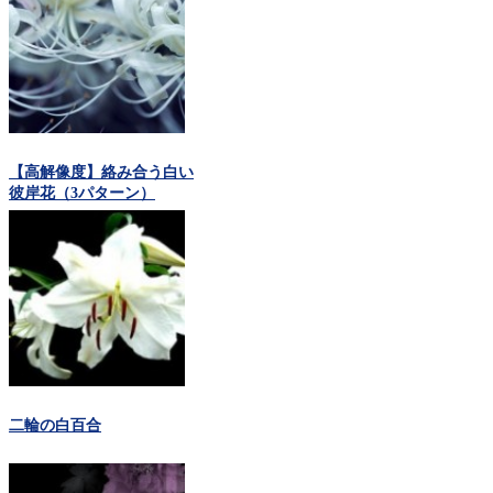
【高解像度】絡み合う白い
彼岸花（3パターン）
二輪の白百合