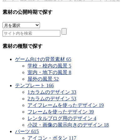
素材の公開時期で探す
素
材
の
公
素材の種類で探す
開
時
ゲーム向けの背景素材
65
期
学校・校内の風景
5
で
室内・地下の風景
8
探
屋外の風景
52
す
テンプレート
166
1カラムのデザイン
33
2カラムのデザイン
53
アイフレームを使ったデザイン
19
フレームを使ったデザイン
39
レンタルブログ用のデザイン
4
小説・画像の展示向きのデザイン
18
パーツ
615
アイコン・ボタン
117