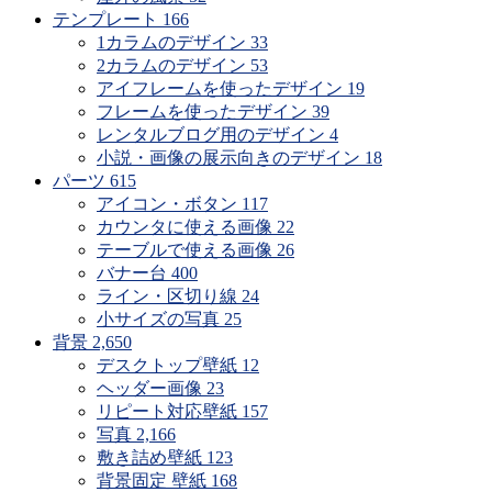
す
テンプレート
166
1カラムのデザイン
33
2カラムのデザイン
53
アイフレームを使ったデザイン
19
フレームを使ったデザイン
39
レンタルブログ用のデザイン
4
小説・画像の展示向きのデザイン
18
パーツ
615
アイコン・ボタン
117
カウンタに使える画像
22
テーブルで使える画像
26
バナー台
400
ライン・区切り線
24
小サイズの写真
25
背景
2,650
デスクトップ壁紙
12
ヘッダー画像
23
リピート対応壁紙
157
写真
2,166
敷き詰め壁紙
123
背景固定 壁紙
168