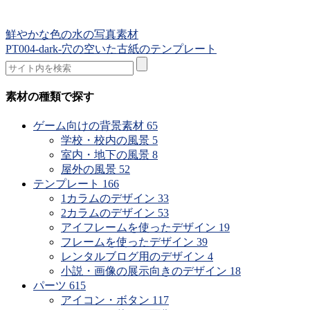
鮮やかな色の水の写真素材
PT004-dark-穴の空いた古紙のテンプレート
素材の種類で探す
ゲーム向けの背景素材
65
学校・校内の風景
5
室内・地下の風景
8
屋外の風景
52
テンプレート
166
1カラムのデザイン
33
2カラムのデザイン
53
アイフレームを使ったデザイン
19
フレームを使ったデザイン
39
レンタルブログ用のデザイン
4
小説・画像の展示向きのデザイン
18
パーツ
615
アイコン・ボタン
117