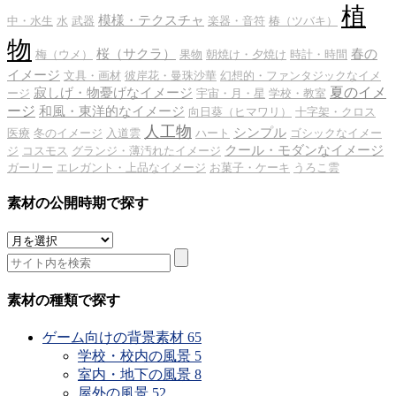
植
模様・テクスチャ
中・水生
水
武器
楽器・音符
椿（ツバキ）
物
桜（サクラ）
春の
梅（ウメ）
果物
朝焼け・夕焼け
時計・時間
イメージ
文具・画材
彼岸花・曼珠沙華
幻想的・ファンタジックなイメ
夏のイメ
寂しげ・物憂げなイメージ
ージ
宇宙・月・星
学校・教室
ージ
和風・東洋的なイメージ
向日葵（ヒマワリ）
十字架・クロス
人工物
シンプル
医療
冬のイメージ
入道雲
ハート
ゴシックなイメー
クール・モダンなイメージ
ジ
コスモス
グランジ・薄汚れたイメージ
ガーリー
エレガント・上品なイメージ
お菓子・ケーキ
うろこ雲
素材の公開時期で探す
素
材
の
公
素材の種類で探す
開
時
ゲーム向けの背景素材
65
期
学校・校内の風景
5
で
室内・地下の風景
8
探
屋外の風景
52