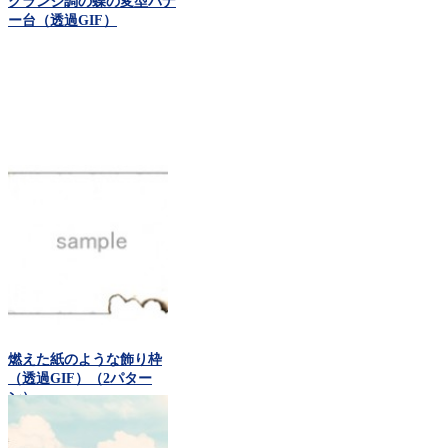
グランジ調の蝶の変型バナ
ー台（透過GIF）
燃えた紙のような飾り枠
（透過GIF）（2パター
ン）