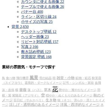
カウンタに使える画像
22
テーブルで使える画像
26
バナー台
400
ライン・区切り線
24
小サイズの写真
25
背景
2,650
デスクトップ壁紙
12
ヘッダー画像
23
リピート対応壁紙
157
写真
2,166
敷き詰め壁紙
123
背景固定 壁紙
168
素材の雰囲気・モチーフで探す
風景
雑貨・小物
鳥
食べ物
飛行機雲
雪の結晶
雨
鉱物・鉱石
酔芙蓉
（スイフヨウ）
退廃的・ダークなイメージ
記号・シンボル・家紋
血飛
花
薔薇
草木
沫・血痕
蝶
蓮（ハス）
艶やか・雅やかなイメージ
羽
空
秋のイ
根・翼
紫陽花（アジサイ）
穏やか・ぬくもりのあるイメージ
メージ
生き物
百日紅（サルスベリ）
猫（ネコ）
清らか・凛としたイメ
涼しげ・透明感のあるイメージ
洋風・西洋的なイメージ
ージ
水