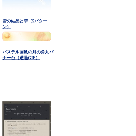
雪の結晶と雫（5パター
ン）
パステル画風の月の角丸バ
ナー台（透過GIF）