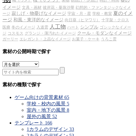
桜（サクラ）
春の
梅（ウメ）
果物
朝焼け・夕焼け
時計・時間
イメージ
文具・画材
彼岸花・曼珠沙華
幻想的・ファンタジックなイメ
夏のイメ
寂しげ・物憂げなイメージ
ージ
宇宙・月・星
学校・教室
ージ
和風・東洋的なイメージ
向日葵（ヒマワリ）
十字架・クロス
人工物
シンプル
医療
冬のイメージ
入道雲
ハート
ゴシックなイメー
クール・モダンなイメージ
ジ
コスモス
グランジ・薄汚れたイメージ
ガーリー
エレガント・上品なイメージ
お菓子・ケーキ
うろこ雲
素材の公開時期で探す
素
材
の
公
素材の種類で探す
開
時
ゲーム向けの背景素材
65
期
学校・校内の風景
5
で
室内・地下の風景
8
探
屋外の風景
52
す
テンプレート
166
1カラムのデザイン
33
2カラムのデザイン
53