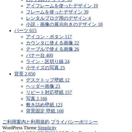
アイフレームを使ったデザイン
19
フレームを使ったデザイン
39
レンタルブログ用のデザイン
4
小説・画像の展示向きのデザイン
18
パーツ
615
アイコン・ボタン
117
カウンタに使える画像
22
テーブルで使える画像
26
バナー台
400
ライン・区切り線
24
小サイズの写真
25
背景
2,650
デスクトップ壁紙
12
ヘッダー画像
23
リピート対応壁紙
157
写真
2,166
敷き詰め壁紙
123
背景固定 壁紙
168
ご利用案内と利用規約
プライバシーポリシー
WordPress Theme
Simplicity