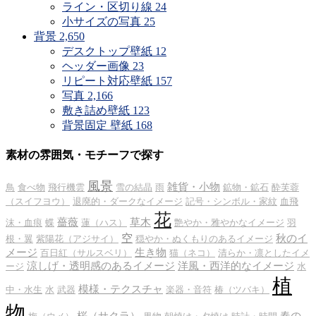
ライン・区切り線
24
小サイズの写真
25
背景
2,650
デスクトップ壁紙
12
ヘッダー画像
23
リピート対応壁紙
157
写真
2,166
敷き詰め壁紙
123
背景固定 壁紙
168
素材の雰囲気・モチーフで探す
風景
雑貨・小物
鳥
食べ物
飛行機雲
雪の結晶
雨
鉱物・鉱石
酔芙蓉
（スイフヨウ）
退廃的・ダークなイメージ
記号・シンボル・家紋
血飛
花
薔薇
草木
沫・血痕
蝶
蓮（ハス）
艶やか・雅やかなイメージ
羽
空
秋のイ
根・翼
紫陽花（アジサイ）
穏やか・ぬくもりのあるイメージ
メージ
生き物
百日紅（サルスベリ）
猫（ネコ）
清らか・凛としたイメ
涼しげ・透明感のあるイメージ
洋風・西洋的なイメージ
ージ
水
植
模様・テクスチャ
中・水生
水
武器
楽器・音符
椿（ツバキ）
物