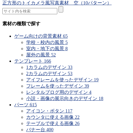
正方形のトイカメラ風写真素材 空（10パターン）
素材の種類で探す
ゲーム向けの背景素材
65
学校・校内の風景
5
室内・地下の風景
8
屋外の風景
52
テンプレート
166
1カラムのデザイン
33
2カラムのデザイン
53
アイフレームを使ったデザイン
19
フレームを使ったデザイン
39
レンタルブログ用のデザイン
4
小説・画像の展示向きのデザイン
18
パーツ
615
アイコン・ボタン
117
カウンタに使える画像
22
テーブルで使える画像
26
バナー台
400