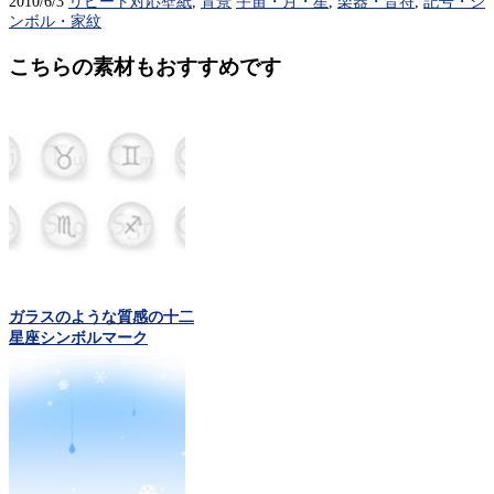
2010/6/3
リピート対応壁紙
,
背景
宇宙・月・星
,
楽器・音符
,
記号・シ
ンボル・家紋
こちらの素材もおすすめです
ガラスのような質感の十二
星座シンボルマーク