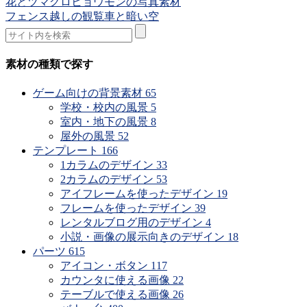
花とツマグロヒョウモンの写真素材
フェンス越しの観覧車と暗い空
素材の種類で探す
ゲーム向けの背景素材
65
学校・校内の風景
5
室内・地下の風景
8
屋外の風景
52
テンプレート
166
1カラムのデザイン
33
2カラムのデザイン
53
アイフレームを使ったデザイン
19
フレームを使ったデザイン
39
レンタルブログ用のデザイン
4
小説・画像の展示向きのデザイン
18
パーツ
615
アイコン・ボタン
117
カウンタに使える画像
22
テーブルで使える画像
26