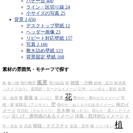
バナー台
400
ライン・区切り線
24
小サイズの写真
25
背景
2,650
デスクトップ壁紙
12
ヘッダー画像
23
リピート対応壁紙
157
写真
2,166
敷き詰め壁紙
123
背景固定 壁紙
168
素材の雰囲気・モチーフで探す
風景
雑貨・小物
鳥
食べ物
飛行機雲
雪の結晶
雨
鉱物・鉱石
酔芙蓉
（スイフヨウ）
退廃的・ダークなイメージ
記号・シンボル・家紋
血飛
花
薔薇
草木
沫・血痕
蝶
蓮（ハス）
艶やか・雅やかなイメージ
羽
空
秋のイ
根・翼
紫陽花（アジサイ）
穏やか・ぬくもりのあるイメージ
メージ
生き物
百日紅（サルスベリ）
猫（ネコ）
清らか・凛としたイメ
涼しげ・透明感のあるイメージ
洋風・西洋的なイメージ
ージ
水
植
模様・テクスチャ
中・水生
水
武器
楽器・音符
椿（ツバキ）