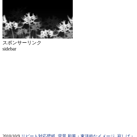
スポンサーリンク
sidebar
2010/10/9
リピート対応壁紙
,
背景
和風・東洋的なイメージ
,
寂しげ・