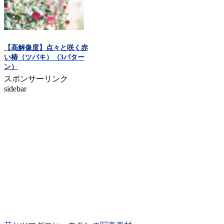
【高解像度】点々と咲く赤
い椿（ツバキ）（3パター
ン）
スポンサーリンク
sidebar