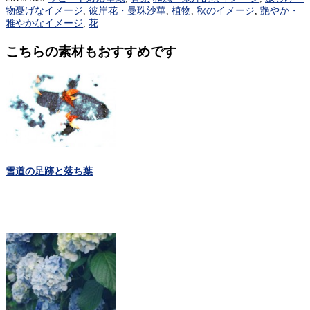
物憂げなイメージ
,
彼岸花・曼珠沙華
,
植物
,
秋のイメージ
,
艶やか・
雅やかなイメージ
,
花
こちらの素材もおすすめです
雪道の足跡と落ち葉