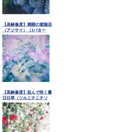
【高解像度】満開の紫陽花
（アジサイ）（3パター
ン）
【高解像度】並んで咲く蔓
日日草（ツルニチニチソ
ウ）