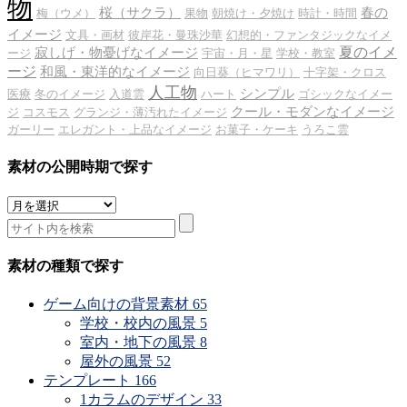
物
桜（サクラ）
春の
梅（ウメ）
果物
朝焼け・夕焼け
時計・時間
イメージ
文具・画材
彼岸花・曼珠沙華
幻想的・ファンタジックなイメ
夏のイメ
寂しげ・物憂げなイメージ
ージ
宇宙・月・星
学校・教室
ージ
和風・東洋的なイメージ
向日葵（ヒマワリ）
十字架・クロス
人工物
シンプル
医療
冬のイメージ
入道雲
ハート
ゴシックなイメー
クール・モダンなイメージ
ジ
コスモス
グランジ・薄汚れたイメージ
ガーリー
エレガント・上品なイメージ
お菓子・ケーキ
うろこ雲
素材の公開時期で探す
素
材
の
公
素材の種類で探す
開
時
ゲーム向けの背景素材
65
期
学校・校内の風景
5
で
室内・地下の風景
8
探
屋外の風景
52
す
テンプレート
166
1カラムのデザイン
33