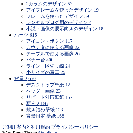
2カラムのデザイン
53
アイフレームを使ったデザイン
19
フレームを使ったデザイン
39
レンタルブログ用のデザイン
4
小説・画像の展示向きのデザイン
18
パーツ
615
アイコン・ボタン
117
カウンタに使える画像
22
テーブルで使える画像
26
バナー台
400
ライン・区切り線
24
小サイズの写真
25
背景
2,650
デスクトップ壁紙
12
ヘッダー画像
23
リピート対応壁紙
157
写真
2,166
敷き詰め壁紙
123
背景固定 壁紙
168
ご利用案内と利用規約
プライバシーポリシー
WordPress Theme
Simplicity