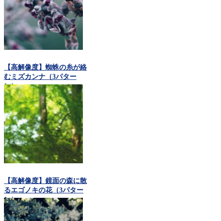
【高解像度】蜘蛛の糸が絡
むミズカンナ（3パター
ン）
【高解像度】鏡面の森に散
るエゴノキの花（3パター
ン）