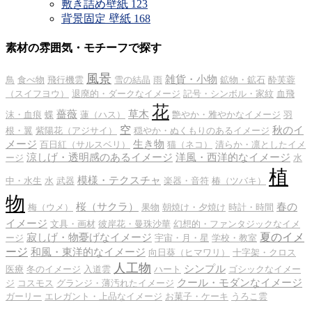
敷き詰め壁紙
123
背景固定 壁紙
168
素材の雰囲気・モチーフで探す
風景
雑貨・小物
鳥
食べ物
飛行機雲
雪の結晶
雨
鉱物・鉱石
酔芙蓉
（スイフヨウ）
退廃的・ダークなイメージ
記号・シンボル・家紋
血飛
花
薔薇
草木
沫・血痕
蝶
蓮（ハス）
艶やか・雅やかなイメージ
羽
空
秋のイ
根・翼
紫陽花（アジサイ）
穏やか・ぬくもりのあるイメージ
メージ
生き物
百日紅（サルスベリ）
猫（ネコ）
清らか・凛としたイメ
涼しげ・透明感のあるイメージ
洋風・西洋的なイメージ
ージ
水
植
模様・テクスチャ
中・水生
水
武器
楽器・音符
椿（ツバキ）
物
桜（サクラ）
春の
梅（ウメ）
果物
朝焼け・夕焼け
時計・時間
イメージ
文具・画材
彼岸花・曼珠沙華
幻想的・ファンタジックなイメ
夏のイメ
寂しげ・物憂げなイメージ
ージ
宇宙・月・星
学校・教室
ージ
和風・東洋的なイメージ
向日葵（ヒマワリ）
十字架・クロス
人工物
シンプル
医療
冬のイメージ
入道雲
ハート
ゴシックなイメー
クール・モダンなイメージ
ジ
コスモス
グランジ・薄汚れたイメージ
ガーリー
エレガント・上品なイメージ
お菓子・ケーキ
うろこ雲