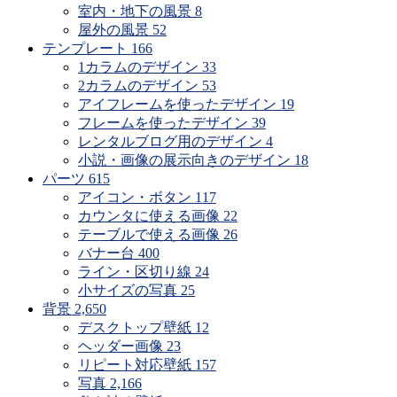
室内・地下の風景
8
屋外の風景
52
テンプレート
166
1カラムのデザイン
33
2カラムのデザイン
53
アイフレームを使ったデザイン
19
フレームを使ったデザイン
39
レンタルブログ用のデザイン
4
小説・画像の展示向きのデザイン
18
パーツ
615
アイコン・ボタン
117
カウンタに使える画像
22
テーブルで使える画像
26
バナー台
400
ライン・区切り線
24
小サイズの写真
25
背景
2,650
デスクトップ壁紙
12
ヘッダー画像
23
リピート対応壁紙
157
写真
2,166