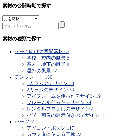
素材の公開時期で探す
素
材
の
公
素材の種類で探す
開
時
ゲーム向けの背景素材
65
期
学校・校内の風景
5
で
室内・地下の風景
8
探
屋外の風景
52
す
テンプレート
166
1カラムのデザイン
33
2カラムのデザイン
53
アイフレームを使ったデザイン
19
フレームを使ったデザイン
39
レンタルブログ用のデザイン
4
小説・画像の展示向きのデザイン
18
パーツ
615
アイコン・ボタン
117
カウンタに使える画像
22