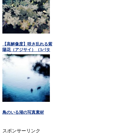
【高解像度】咲き乱れる紫
陽花（アジサイ）（3パタ
ーン）
鳥のいる湖の写真素材
スポンサーリンク