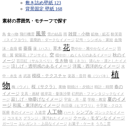
敷き詰め壁紙
123
背景固定 壁紙
168
素材の雰囲気・モチーフで探す
風景
雑貨・小物
鳥
食べ物
飛行機雲
雪の結晶
雨
鉱物・鉱石
酔芙蓉
（スイフヨウ）
退廃的・ダークなイメージ
記号・シンボル・家紋
血飛
花
薔薇
草木
沫・血痕
蝶
蓮（ハス）
艶やか・雅やかなイメージ
羽
空
秋のイ
根・翼
紫陽花（アジサイ）
穏やか・ぬくもりのあるイメージ
メージ
生き物
百日紅（サルスベリ）
猫（ネコ）
清らか・凛としたイメ
涼しげ・透明感のあるイメージ
洋風・西洋的なイメージ
ージ
水
植
模様・テクスチャ
中・水生
水
武器
楽器・音符
椿（ツバキ）
物
桜（サクラ）
春の
梅（ウメ）
果物
朝焼け・夕焼け
時計・時間
イメージ
文具・画材
彼岸花・曼珠沙華
幻想的・ファンタジックなイメ
夏のイメ
寂しげ・物憂げなイメージ
ージ
宇宙・月・星
学校・教室
ージ
和風・東洋的なイメージ
向日葵（ヒマワリ）
十字架・クロス
人工物
シンプル
医療
冬のイメージ
入道雲
ハート
ゴシックなイメー
クール・モダンなイメージ
ジ
コスモス
グランジ・薄汚れたイメージ
ガーリー
エレガント・上品なイメージ
お菓子・ケーキ
うろこ雲