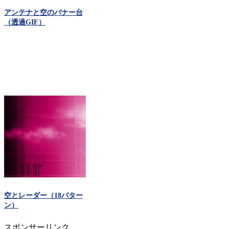
アンテナと空のバナー台
（透過GIF）
空とレーダー（18パター
ン）
スポンサーリンク