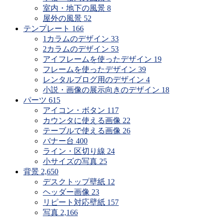
室内・地下の風景
8
屋外の風景
52
テンプレート
166
1カラムのデザイン
33
2カラムのデザイン
53
アイフレームを使ったデザイン
19
フレームを使ったデザイン
39
レンタルブログ用のデザイン
4
小説・画像の展示向きのデザイン
18
パーツ
615
アイコン・ボタン
117
カウンタに使える画像
22
テーブルで使える画像
26
バナー台
400
ライン・区切り線
24
小サイズの写真
25
背景
2,650
デスクトップ壁紙
12
ヘッダー画像
23
リピート対応壁紙
157
写真
2,166