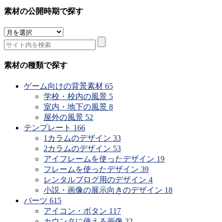
素材の公開時期で探す
素
材
の
公
素材の種類で探す
開
時
ゲーム向けの背景素材
65
期
学校・校内の風景
5
で
室内・地下の風景
8
探
屋外の風景
52
す
テンプレート
166
1カラムのデザイン
33
2カラムのデザイン
53
アイフレームを使ったデザイン
19
フレームを使ったデザイン
39
レンタルブログ用のデザイン
4
小説・画像の展示向きのデザイン
18
パーツ
615
アイコン・ボタン
117
カウンタに使える画像
22