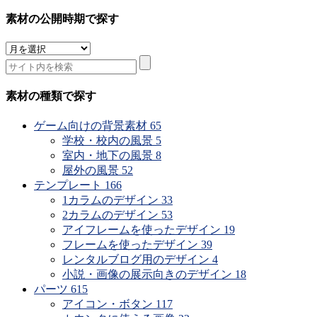
素材の公開時期で探す
素
材
の
公
素材の種類で探す
開
時
ゲーム向けの背景素材
65
期
学校・校内の風景
5
で
室内・地下の風景
8
探
屋外の風景
52
す
テンプレート
166
1カラムのデザイン
33
2カラムのデザイン
53
アイフレームを使ったデザイン
19
フレームを使ったデザイン
39
レンタルブログ用のデザイン
4
小説・画像の展示向きのデザイン
18
パーツ
615
アイコン・ボタン
117