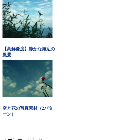
【高解像度】静かな海辺の
風景
空と花の写真素材（2パタ
ーン）