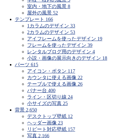
室内・地下の風景
8
屋外の風景
52
テンプレート
166
1カラムのデザイン
33
2カラムのデザイン
53
アイフレームを使ったデザイン
19
フレームを使ったデザイン
39
レンタルブログ用のデザイン
4
小説・画像の展示向きのデザイン
18
パーツ
615
アイコン・ボタン
117
カウンタに使える画像
22
テーブルで使える画像
26
バナー台
400
ライン・区切り線
24
小サイズの写真
25
背景
2,650
デスクトップ壁紙
12
ヘッダー画像
23
リピート対応壁紙
157
写真
2,166