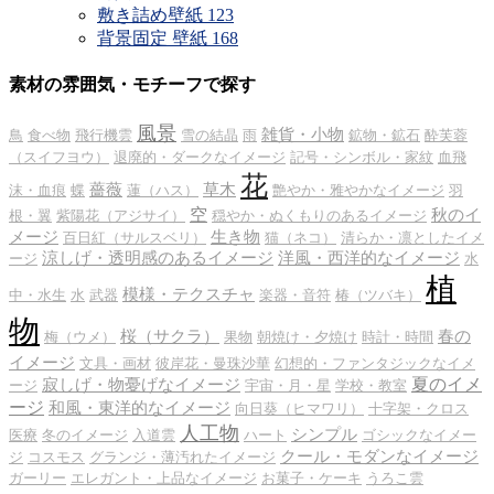
敷き詰め壁紙
123
背景固定 壁紙
168
素材の雰囲気・モチーフで探す
風景
雑貨・小物
鳥
食べ物
飛行機雲
雪の結晶
雨
鉱物・鉱石
酔芙蓉
（スイフヨウ）
退廃的・ダークなイメージ
記号・シンボル・家紋
血飛
花
薔薇
草木
沫・血痕
蝶
蓮（ハス）
艶やか・雅やかなイメージ
羽
空
秋のイ
根・翼
紫陽花（アジサイ）
穏やか・ぬくもりのあるイメージ
メージ
生き物
百日紅（サルスベリ）
猫（ネコ）
清らか・凛としたイメ
涼しげ・透明感のあるイメージ
洋風・西洋的なイメージ
ージ
水
植
模様・テクスチャ
中・水生
水
武器
楽器・音符
椿（ツバキ）
物
桜（サクラ）
春の
梅（ウメ）
果物
朝焼け・夕焼け
時計・時間
イメージ
文具・画材
彼岸花・曼珠沙華
幻想的・ファンタジックなイメ
夏のイメ
寂しげ・物憂げなイメージ
ージ
宇宙・月・星
学校・教室
ージ
和風・東洋的なイメージ
向日葵（ヒマワリ）
十字架・クロス
人工物
シンプル
医療
冬のイメージ
入道雲
ハート
ゴシックなイメー
クール・モダンなイメージ
ジ
コスモス
グランジ・薄汚れたイメージ
ガーリー
エレガント・上品なイメージ
お菓子・ケーキ
うろこ雲