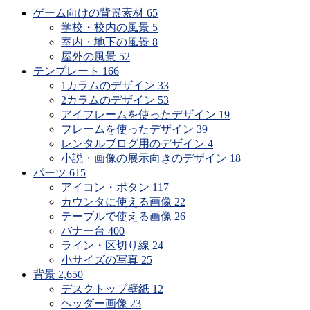
ゲーム向けの背景素材
65
学校・校内の風景
5
室内・地下の風景
8
屋外の風景
52
テンプレート
166
1カラムのデザイン
33
2カラムのデザイン
53
アイフレームを使ったデザイン
19
フレームを使ったデザイン
39
レンタルブログ用のデザイン
4
小説・画像の展示向きのデザイン
18
パーツ
615
アイコン・ボタン
117
カウンタに使える画像
22
テーブルで使える画像
26
バナー台
400
ライン・区切り線
24
小サイズの写真
25
背景
2,650
デスクトップ壁紙
12
ヘッダー画像
23