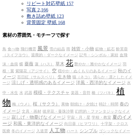
リピート対応壁紙
157
写真
2,166
敷き詰め壁紙
123
背景固定 壁紙
168
素材の雰囲気・モチーフで探す
風景
雑貨・小物
鳥
食べ物
飛行機雲
雪の結晶
雨
鉱物・鉱石
酔芙蓉
（スイフヨウ）
退廃的・ダークなイメージ
記号・シンボル・家紋
血飛
花
薔薇
草木
沫・血痕
蝶
蓮（ハス）
艶やか・雅やかなイメージ
羽
空
秋のイ
根・翼
紫陽花（アジサイ）
穏やか・ぬくもりのあるイメージ
メージ
生き物
百日紅（サルスベリ）
猫（ネコ）
清らか・凛としたイメ
涼しげ・透明感のあるイメージ
洋風・西洋的なイメージ
ージ
水
植
模様・テクスチャ
中・水生
水
武器
楽器・音符
椿（ツバキ）
物
桜（サクラ）
春の
梅（ウメ）
果物
朝焼け・夕焼け
時計・時間
イメージ
文具・画材
彼岸花・曼珠沙華
幻想的・ファンタジックなイメ
夏のイメ
寂しげ・物憂げなイメージ
ージ
宇宙・月・星
学校・教室
ージ
和風・東洋的なイメージ
向日葵（ヒマワリ）
十字架・クロス
人工物
シンプル
医療
冬のイメージ
入道雲
ハート
ゴシックなイメー