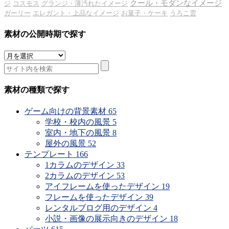
クール・モダンなイメージ
ジ
コスモス
グランジ・薄汚れたイメージ
ガーリー
エレガント・上品なイメージ
お菓子・ケーキ
うろこ雲
素材の公開時期で探す
素
材
の
公
素材の種類で探す
開
時
ゲーム向けの背景素材
65
期
学校・校内の風景
5
で
室内・地下の風景
8
探
屋外の風景
52
す
テンプレート
166
1カラムのデザイン
33
2カラムのデザイン
53
アイフレームを使ったデザイン
19
フレームを使ったデザイン
39
レンタルブログ用のデザイン
4
小説・画像の展示向きのデザイン
18