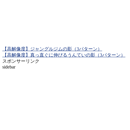
【高解像度】ジャングルジムの影（3パターン）
【高解像度】真っ直ぐに伸びるうんていの影（3パターン）
スポンサーリンク
sidebar