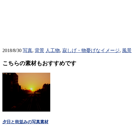
2018/8/30
写真
,
背景
人工物
,
寂しげ・物憂げなイメージ
,
風景
こちらの素材もおすすめです
夕日と街並みの写真素材