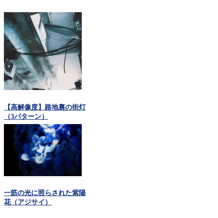
【高解像度】路地裏の街灯
（3パターン）
一筋の光に照らされた紫陽
花（アジサイ）