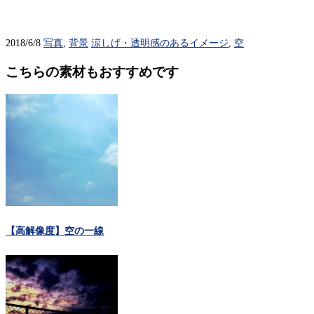
2018/6/8
写真
,
背景
涼しげ・透明感のあるイメージ
,
空
こちらの素材もおすすめです
【高解像度】空の一線