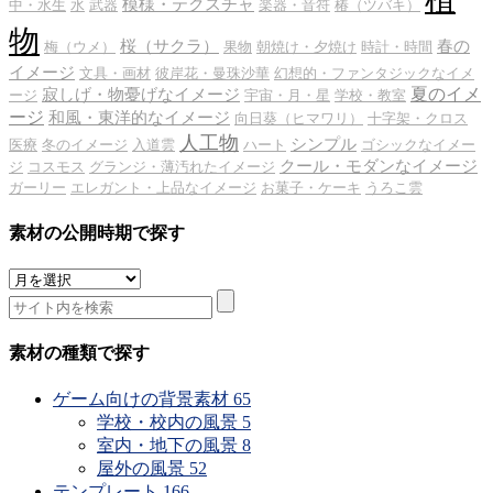
模様・テクスチャ
中・水生
水
武器
楽器・音符
椿（ツバキ）
物
桜（サクラ）
春の
梅（ウメ）
果物
朝焼け・夕焼け
時計・時間
イメージ
文具・画材
彼岸花・曼珠沙華
幻想的・ファンタジックなイメ
夏のイメ
寂しげ・物憂げなイメージ
ージ
宇宙・月・星
学校・教室
ージ
和風・東洋的なイメージ
向日葵（ヒマワリ）
十字架・クロス
人工物
シンプル
医療
冬のイメージ
入道雲
ハート
ゴシックなイメー
クール・モダンなイメージ
ジ
コスモス
グランジ・薄汚れたイメージ
ガーリー
エレガント・上品なイメージ
お菓子・ケーキ
うろこ雲
素材の公開時期で探す
素
材
の
公
素材の種類で探す
開
時
ゲーム向けの背景素材
65
期
学校・校内の風景
5
で
室内・地下の風景
8
探
屋外の風景
52
す
テンプレート
166