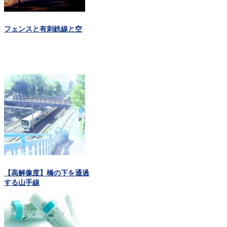
フェンスと有刺鉄線と空
【高解像度】橋の下を通過
する山手線