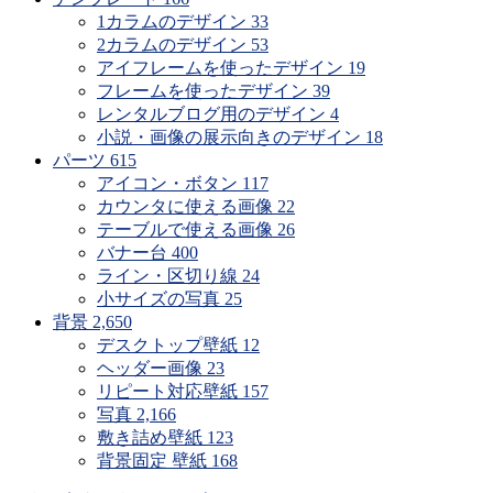
1カラムのデザイン
33
2カラムのデザイン
53
アイフレームを使ったデザイン
19
フレームを使ったデザイン
39
レンタルブログ用のデザイン
4
小説・画像の展示向きのデザイン
18
パーツ
615
アイコン・ボタン
117
カウンタに使える画像
22
テーブルで使える画像
26
バナー台
400
ライン・区切り線
24
小サイズの写真
25
背景
2,650
デスクトップ壁紙
12
ヘッダー画像
23
リピート対応壁紙
157
写真
2,166
敷き詰め壁紙
123
背景固定 壁紙
168