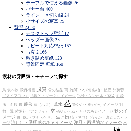
テーブルで使える画像
26
バナー台
400
ライン・区切り線
24
小サイズの写真
25
背景
2,650
デスクトップ壁紙
12
ヘッダー画像
23
リピート対応壁紙
157
写真
2,166
敷き詰め壁紙
123
背景固定 壁紙
168
素材の雰囲気・モチーフで探す
風景
雑貨・小物
鳥
食べ物
飛行機雲
雪の結晶
雨
鉱物・鉱石
酔芙蓉
（スイフヨウ）
退廃的・ダークなイメージ
記号・シンボル・家紋
血飛
花
薔薇
草木
沫・血痕
蝶
蓮（ハス）
艶やか・雅やかなイメージ
羽
空
秋のイ
根・翼
紫陽花（アジサイ）
穏やか・ぬくもりのあるイメージ
メージ
生き物
百日紅（サルスベリ）
猫（ネコ）
清らか・凛としたイメ
涼しげ・透明感のあるイメージ
洋風・西洋的なイメージ
ージ
水
植