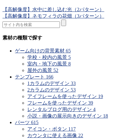
【高解像度】水中に差し込む光（2パターン）
【高解像度】ネモフィラの花畑（3パターン）
素材の種類で探す
ゲーム向けの背景素材
65
学校・校内の風景
5
室内・地下の風景
8
屋外の風景
52
テンプレート
166
1カラムのデザイン
33
2カラムのデザイン
53
アイフレームを使ったデザイン
19
フレームを使ったデザイン
39
レンタルブログ用のデザイン
4
小説・画像の展示向きのデザイン
18
パーツ
615
アイコン・ボタン
117
カウンタに使える画像
22