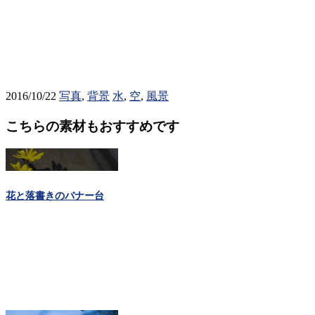
2016/10/22
写真
,
背景
水
,
空
,
風景
こちらの素材もおすすめです
花と落書きのバナー台