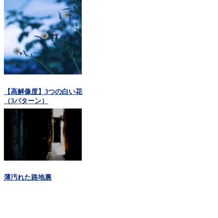
【高解像度】3つの白い花
（3パターン）
薄汚れた路地裏